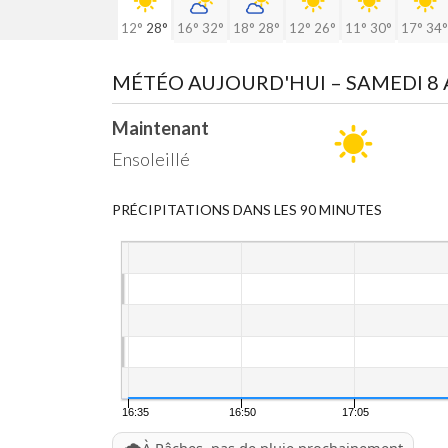
12°
28°
16°
32°
18°
28°
12°
26°
11°
30°
17°
34°
MÉTÉO AUJOURD'HUI
– SAMEDI 8
Maintenant
Ensoleillé
PRÉCIPITATIONS DANS LES 90 MINUTES
16:35
16:50
17:05
🌧️