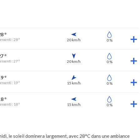
8 °
essenti : 28 °
20 km/h
0 %
7 °
essenti : 27 °
20 km/h
0 %
9 °
essenti : 19 °
15 km/h
0 %
8 °
essenti : 18 °
15 km/h
0 %
idi, le soleil dominera largement, avec 28°C dans une ambiance