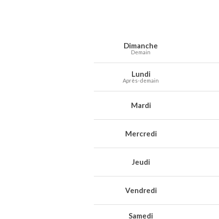
Prévisions météo à Râches pour les 7 
Jour
Météo
Températures
Vent
Préc
Dimanche
Demain
Lundi
Après-demain
Mardi
Mercredi
Jeudi
Vendredi
Samedi