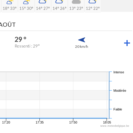
18°
33°
15°
30°
14°
27°
14°
26°
13°
23°
12°
22°
 AOÛT
29 °
Ressenti : 29°
20 km/h
Intense
Modérée
Faible
17:20
17:35
17:50
18:05
www.meteobelgique.be