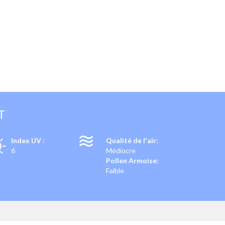
T
Index UV :
Qualité de l'air:
6
Médiocre
Pollen Armoise:
Faible