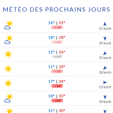
MÉTÉO DES PROCHAINS JOURS
prochains jours
ipitations
16°
|
32°
↑
+7.4°
25 km/h
18°
|
28°
↑
+3.3°
35 km/h
12°
|
26°
↑
+1.4°
35 km/h
11°
|
30°
↑
+5.6°
30 km/h
17°
|
34°
↑
+9.6°
15 km/h
18°
|
33°
↑
+8.6°
30 km/h
15°
|
30°