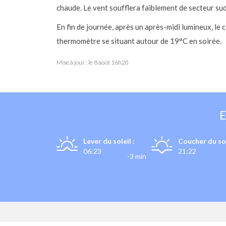
chaude. Le vent soufflera faiblement de secteur sud
En fin de journée, après un après-midi lumineux, le
thermomètre se situant autour de 19°C en soirée.
Mise à jour : le
8 août 16h20
Lever du soleil :
Coucher du sol
06:23
21:22
-3 min