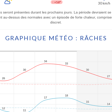
↑
+5.8°
30 km/h
es seront présentes durant les prochains jours. La période devraient 
t au-dessus des normales avec un épisode de forte chaleur, comprises
discret.
GRAPHIQUE MÉTÉO : RÂCHES
34
34
33
33
30
30
30
30
27
27
26
26
18
18
17
17
15
15
14
14
12
12
11
11