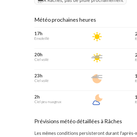
À Râches, pas de pluie prochainement
Météo prochaines heures
17h
2
Ensoleillé
R
20h
2
Ciel voilé
R
23h
1
Ciel voilé
R
2h
1
Ciel peu nuageux
R
Prévisions météo détaillées à Râches
Les mêmes conditions persisteront durant l'après-m