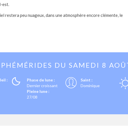
-est.
 ciel restera peu nuageux, dans une atmosphère encore clémente, le
EPHÉMÉRIDES DU
SAMEDI 8 AOÛ
eil :
Phase de lune :
Saint :
Dernier croissant
Dominique
Pleine lune :
27/08