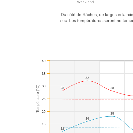
Week-end
Du côté de Râches, de larges éclairci
sec. Les températures seront nettemen
40
35
32
32
30
Température (°C)
28
28
28
28
25
20
18
18
16
16
15
12
12