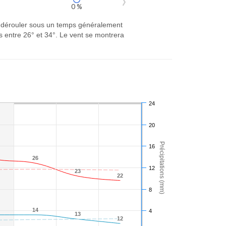
0 %
se dérouler sous un temps généralement
 entre 26° et 34°. Le vent se montrera
24
20
Précipitations (mm)
16
26
26
12
23
23
22
22
8
14
14
4
13
13
12
12