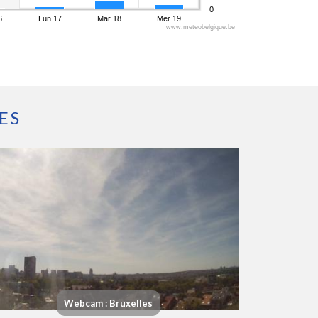
0
6
Lun 17
Mar 18
Mer 19
www.meteobelgique.be
ES
Webcam : Bruxelles