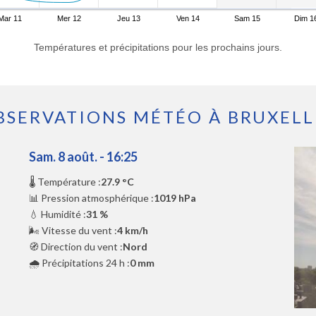
Mar 11
Mer 12
Jeu 13
Ven 14
Sam 15
Dim 1
Températures et précipitations pour les prochains jours.
BSERVATIONS MÉTÉO À BRUXELL
Sam. 8 août. - 16:25
🌡️ Température :
27.9 °C
📊 Pression atmosphérique :
1019 hPa
💧 Humidité :
31 %
🌬️ Vitesse du vent :
4 km/h
🧭 Direction du vent :
Nord
🌧️ Précipitations 24 h :
0 mm