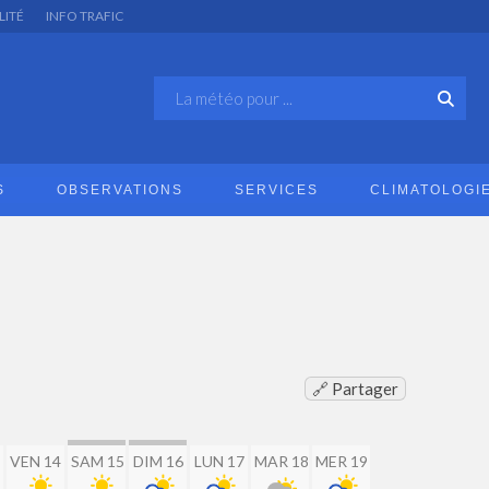
LITÉ
INFO TRAFIC
S
OBSERVATIONS
SERVICES
CLIMATOLOGI
🔗 Partager
VEN 14
SAM 15
DIM 16
LUN 17
MAR 18
MER 19