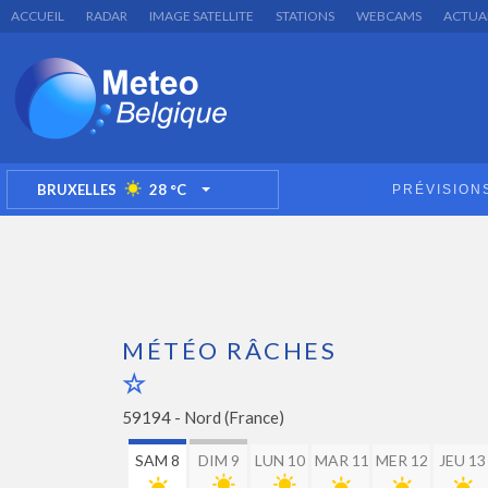
ACCUEIL
RADAR
IMAGE SATELLITE
STATIONS
WEBCAMS
ACTUA
BRUXELLES
28
°C
PRÉVISION
TOGGLE DROPDOWN
MÉTÉO RÂCHES
59194 -
Nord (France)
SAM 8
DIM 9
LUN 10
MAR 11
MER 12
JEU 13