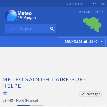
CONNEXION
FR
NL
VIGILANCE MÉTÉO
BRUXELLES
23
°C
TO
MÉTÉO SAINT-HILAIRE-SUR-
HELPE
🔗 Partager
59440 -
Nord (France)