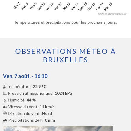
Ven 7
Lun 10
Jeu 13
Dim 16
Dim 9
Mer 12
Sam 15
Mar 18
Sam 8
Mar 11
Ven 14
Lun 17
www.meteobelgique.be
Températures et précipitations pour les prochains jours.
OBSERVATIONS MÉTÉO À
BRUXELLES
Ven. 7 août. - 16:10
🌡️ Température :
22.9 °C
📊 Pression atmosphérique :
1024 hPa
💧 Humidité :
44 %
🌬️ Vitesse du vent :
11 km/h
🧭 Direction du vent :
Nord
🌧️ Précipitations 24 h :
0 mm