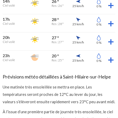
14h
26 °
Ciel voilé
Res : 26 °
25 km/h
0 %
17h
28 °
Ciel voilé
Res : 28 °
25 km/h
0 %
20h
27 °
Ciel voilé
Res : 27 °
25 km/h
0 %
23h
20 °
Ciel voilé
Res : 25 °
25 km/h
0 %
Prévisions météo détaillées à Saint-Hilaire-sur-Helpe
Une matinée très ensoleillée se mettra en place. Les
températures seront proches de 12°C au lever du jour, les
valeurs s’élèveront ensuite rapidement vers 23°C peu avant midi.
À l’issue d’une première partie de journée très ensoleillée, le ciel