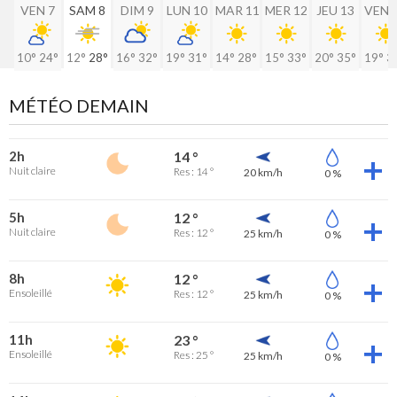
VEN 7
SAM 8
DIM 9
LUN 10
MAR 11
MER 12
JEU 13
VEN 
10°
24°
12°
28°
16°
32°
19°
31°
14°
28°
15°
33°
20°
35°
19°
3
MÉTÉO DEMAIN
2h
14 °
Nuit claire
Res : 14 °
20 km/h
0 %
5h
12 °
Nuit claire
Res : 12 °
25 km/h
0 %
8h
12 °
Ensoleillé
Res : 12 °
25 km/h
0 %
11h
23 °
Ensoleillé
Res : 25 °
25 km/h
0 %