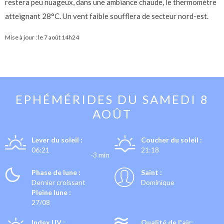
restera peu nuageux, dans une ambiance chaude, le thermomètre
atteignant 28°C. Un vent faible soufflera de secteur nord-est.
Mise à jour : le
7 août 14h24
EPHÉMÉRIDES DU
SAMEDI 8
AOÛT
Lever du soleil :
Coucher du soleil :
06:21
21:18
-3 min
Phase de lune :
Saint :
Dernier croissant
Dominique
Pleine lune :
27/08
Index UV :
Qualité de l'air: