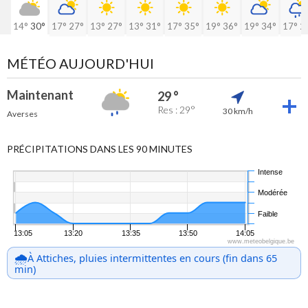
14°
30°
17°
27°
13°
27°
13°
31°
17°
35°
19°
36°
19°
34°
17°
2
MÉTÉO AUJOURD'HUI
Maintenant
29 °
Res : 29°
30 km/h
Averses
PRÉCIPITATIONS DANS LES 90 MINUTES
Intense
Modérée
Faible
13:05
13:20
13:35
13:50
14:05
www.meteobelgique.be
🌧️
À Attiches, pluies intermittentes en cours (fin dans 65
min)