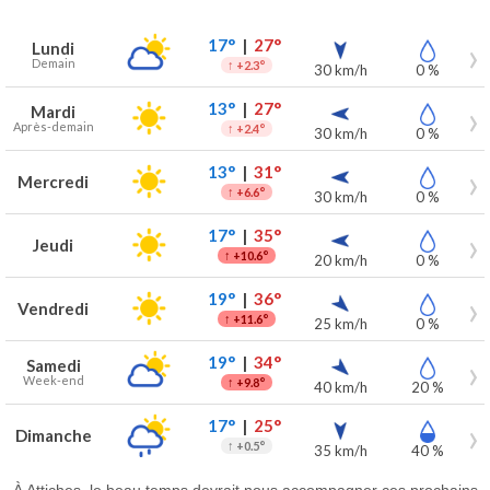
Prévisions météo à Attiches pour les 7 prochains jours
Jour
Météo
Températures
Vent
Précipitations
17°
|
27°
Lundi
Demain
↑
+2.3°
30 km/h
0 %
13°
|
27°
Mardi
Après-demain
↑
+2.4°
30 km/h
0 %
13°
|
31°
Mercredi
↑
+6.6°
30 km/h
0 %
17°
|
35°
Jeudi
↑
+10.6°
20 km/h
0 %
19°
|
36°
Vendredi
↑
+11.6°
25 km/h
0 %
19°
|
34°
Samedi
Week-end
↑
+9.8°
40 km/h
20 %
17°
|
25°
Dimanche
↑
+0.5°
35 km/h
40 %
À Attiches, le beau temps devrait nous accompagner ces prochains