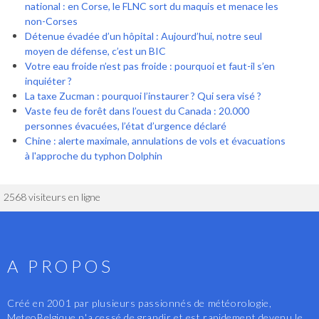
national : en Corse, le FLNC sort du maquis et menace les
non-Corses
Détenue évadée d’un hôpital : Aujourd’hui, notre seul
moyen de défense, c’est un BIC
Votre eau froide n’est pas froide : pourquoi et faut-il s’en
inquiéter ?
La taxe Zucman : pourquoi l’instaurer ? Qui sera visé ?
Vaste feu de forêt dans l’ouest du Canada : 20.000
personnes évacuées, l’état d’urgence déclaré
Chine : alerte maximale, annulations de vols et évacuations
à l'approche du typhon Dolphin
2568 visiteurs en ligne
A PROPOS
Créé en 2001 par plusieurs passionnés de météorologie,
MeteoBelgique n'a cessé de grandir et est rapidement devenu le