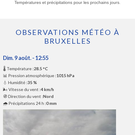
Températures et précipitations pour les prochains jours.
OBSERVATIONS MÉTÉO À
BRUXELLES
Dim. 9 août. - 12:55
🌡️ Température :
28.5 °C
📊 Pression atmosphérique :
1015 hPa
💧 Humidité :
35 %
🌬️ Vitesse du vent :
4 km/h
🧭 Direction du vent :
Nord
🌧️ Précipitations 24 h :
0 mm