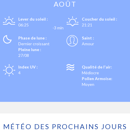
AOÛT
Lever du soleil :
Coucher du soleil :
06:25
21:21
-3 min
Phase de lune :
Saint :
Dernier croissant
Amour
Pleine lune :
27/08
Index UV :
Qualité de l'air:
4
Médiocre
Pollen Armoise:
Moyen
MÉTÉO DES PROCHAINS JOURS