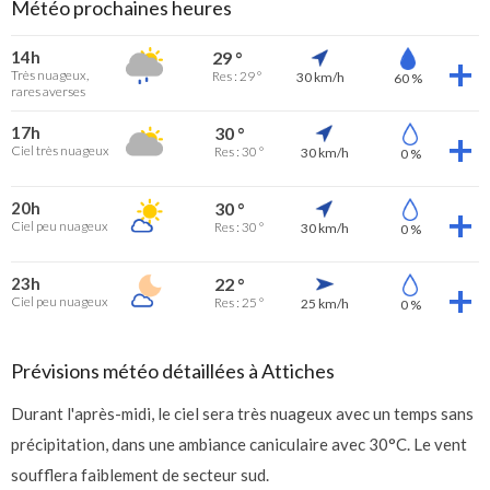
Météo prochaines heures
14h
29 °
Très nuageux,
Res : 29 °
30 km/h
60 %
rares averses
17h
30 °
Ciel très nuageux
Res : 30 °
30 km/h
0 %
20h
30 °
Ciel peu nuageux
Res : 30 °
30 km/h
0 %
23h
22 °
Ciel peu nuageux
Res : 25 °
25 km/h
0 %
Prévisions météo détaillées à Attiches
Durant l'après-midi, le ciel sera très nuageux avec un temps sans
précipitation, dans une ambiance caniculaire avec 30°C. Le vent
soufflera faiblement de secteur sud.