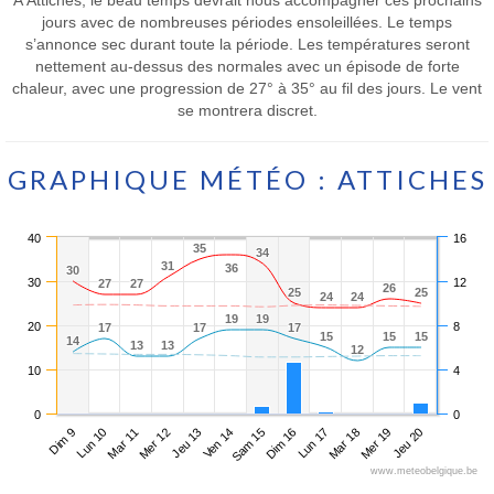
jours avec de nombreuses périodes ensoleillées. Le temps
s’annonce sec durant toute la période. Les températures seront
nettement au-dessus des normales avec un épisode de forte
chaleur, avec une progression de 27° à 35° au fil des jours. Le vent
se montrera discret.
GRAPHIQUE MÉTÉO : ATTICHES
40
16
35
35
34
34
31
31
36
36
30
30
30
12
27
27
27
27
26
26
25
25
25
25
24
24
24
24
19
19
19
19
20
8
17
17
17
17
17
17
15
15
15
15
15
15
14
14
13
13
13
13
12
12
10
4
0
0
Dim 9
Mer 12
Sam 15
Mar 18
Mar 11
Ven 14
Lun 17
Jeu 20
Lun 10
Jeu 13
Dim 16
Mer 19
www.meteobelgique.be