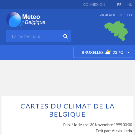
CONNEXION
FR
NL
VIGILANCE MÉTÉO
BRUXELLES
23
°C
TO
CARTES DU CLIMAT DE LA
BELGIQUE
Publié le : Mardi 30 Novembre 1999 00:00
Écrit par : Alexis Herin