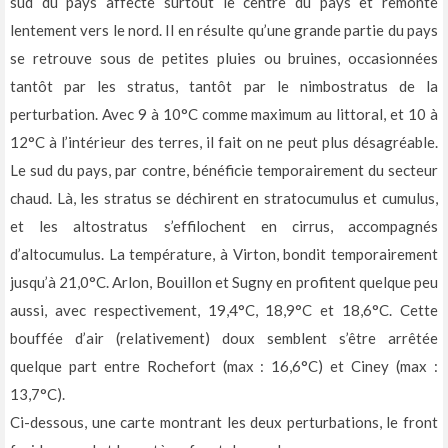
sud du pays affecte surtout le centre du pays et remonte
lentement vers le nord. Il en résulte qu’une grande partie du pays
se retrouve sous de petites pluies ou bruines, occasionnées
tantôt par les stratus, tantôt par le nimbostratus de la
perturbation. Avec 9 à 10°C comme maximum au littoral, et 10 à
12°C à l’intérieur des terres, il fait on ne peut plus désagréable.
Le sud du pays, par contre, bénéficie temporairement du secteur
chaud. Là, les stratus se déchirent en stratocumulus et cumulus,
et les altostratus s’effilochent en cirrus, accompagnés
d’altocumulus. La température, à Virton, bondit temporairement
jusqu’à 21,0°C. Arlon, Bouillon et Sugny en profitent quelque peu
aussi, avec respectivement, 19,4°C, 18,9°C et 18,6°C. Cette
bouffée d’air (relativement) doux semblent s’être arrêtée
quelque part entre Rochefort (max : 16,6°C) et Ciney (max :
13,7°C).
Ci-dessous, une carte montrant les deux perturbations, le front