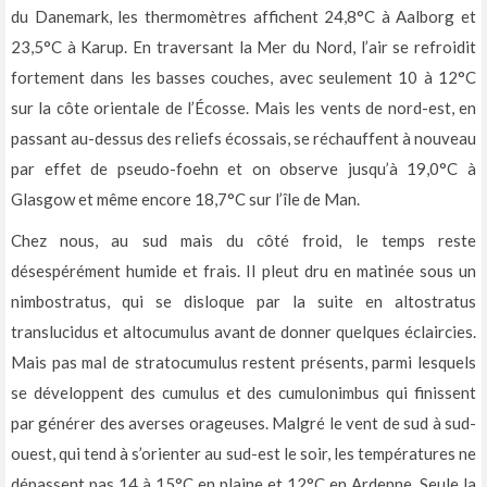
du Danemark, les thermomètres affichent 24,8°C à Aalborg et
23,5°C à Karup. En traversant la Mer du Nord, l’air se refroidit
fortement dans les basses couches, avec seulement 10 à 12°C
sur la côte orientale de l’Écosse. Mais les vents de nord-est, en
passant au-dessus des reliefs écossais, se réchauffent à nouveau
par effet de pseudo-foehn et on observe jusqu’à 19,0°C à
Glasgow et même encore 18,7°C sur l’île de Man.
Chez nous, au sud mais du côté froid, le temps reste
désespérément humide et frais. Il pleut dru en matinée sous un
nimbostratus, qui se disloque par la suite en altostratus
translucidus et altocumulus avant de donner quelques éclaircies.
Mais pas mal de stratocumulus restent présents, parmi lesquels
se développent des cumulus et des cumulonimbus qui finissent
par générer des averses orageuses. Malgré le vent de sud à sud-
ouest, qui tend à s’orienter au sud-est le soir, les températures ne
dépassent pas 14 à 15°C en plaine et 12°C en Ardenne. Seule la