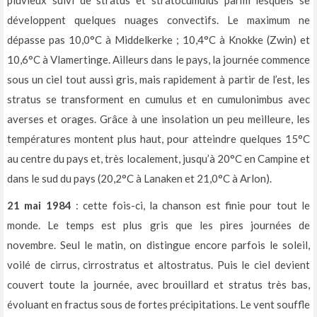
pluvieux suivi de stratus et stratocumulus parmi lesquels se
développent quelques nuages convectifs. Le maximum ne
dépasse pas 10,0°C à Middelkerke ; 10,4°C à Knokke (Zwin) et
10,6°C à Vlamertinge. Ailleurs dans le pays, la journée commence
sous un ciel tout aussi gris, mais rapidement à partir de l’est, les
stratus se transforment en cumulus et en cumulonimbus avec
averses et orages. Grâce à une insolation un peu meilleure, les
températures montent plus haut, pour atteindre quelques 15°C
au centre du pays et, très localement, jusqu’à 20°C en Campine et
dans le sud du pays (20,2°C à Lanaken et 21,0°C à Arlon).
21 mai 1984
: cette fois-ci, la chanson est finie pour tout le
monde. Le temps est plus gris que les pires journées de
novembre. Seul le matin, on distingue encore parfois le soleil,
voilé de cirrus, cirrostratus et altostratus. Puis le ciel devient
couvert toute la journée, avec brouillard et stratus très bas,
évoluant en fractus sous de fortes précipitations. Le vent souffle