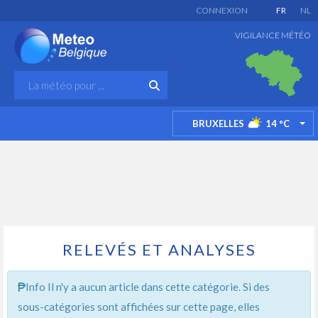
CONNEXION
FR
NL
VIGILANCE MÉTÉO
BRUXELLES
14
°C
TO
RELEVÉS ET ANALYSES
Info
Il n'y a aucun article dans cette catégorie. Si des
sous-catégories sont affichées sur cette page, elles