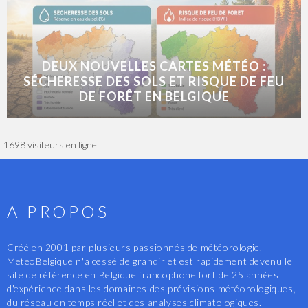
DEUX NOUVELLES CARTES MÉTÉO :
SÉCHERESSE DES SOLS ET RISQUE DE FEU
DE FORÊT EN BELGIQUE
1698 visiteurs en ligne
A PROPOS
Créé en 2001 par plusieurs passionnés de météorologie,
MeteoBelgique n'a cessé de grandir et est rapidement devenu le
site de référence en Belgique francophone fort de 25 années
d'expérience dans les domaines des prévisions météorologiques,
du réseau en temps réel et des analyses climatologiques.