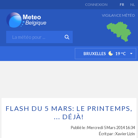
CONNEXION
FR
NL
VIGILANCE MÉTÉO
BRUXELLES
19
°C
TO
FLASH DU 5 MARS: LE PRINTEMPS,
... DÉJÀ!
Publié le : Mercredi 5 Mars 2014 16:34
Écrit par : Xavier Lizin