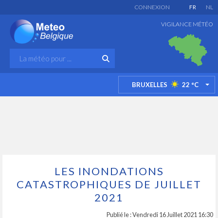
CONNEXION
FR
NL
VIGILANCE MÉTÉO
BRUXELLES
22
°C
TO
LES INONDATIONS
CATASTROPHIQUES DE JUILLET
2021
Publié le : Vendredi 16 Juillet 2021 16:30