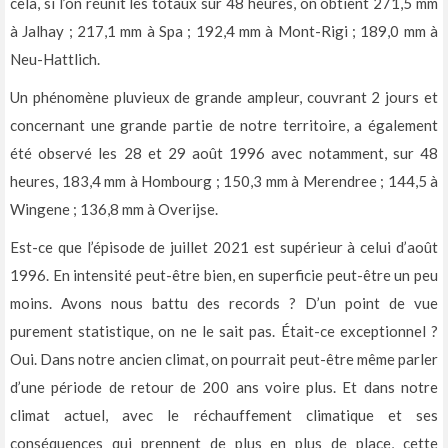
cela, si l’on réunit les totaux sur 48 heures, on obtient 271,5 mm
à Jalhay ; 217,1 mm à Spa ; 192,4 mm à Mont-Rigi ; 189,0 mm à
Neu-Hattlich.
Un phénomène pluvieux de grande ampleur, couvrant 2 jours et
concernant une grande partie de notre territoire, a également
été observé les 28 et 29 août 1996 avec notamment, sur 48
heures, 183,4 mm à Hombourg ; 150,3 mm à Merendree ; 144,5 à
Wingene ; 136,8 mm à Overijse.
Est-ce que l’épisode de juillet 2021 est supérieur à celui d’août
1996. En intensité peut-être bien, en superficie peut-être un peu
moins. Avons nous battu des records ? D’un point de vue
purement statistique, on ne le sait pas. Était-ce exceptionnel ?
Oui. Dans notre ancien climat, on pourrait peut-être même parler
d’une période de retour de 200 ans voire plus. Et dans notre
climat actuel, avec le réchauffement climatique et ses
conséquences qui prennent de plus en plus de place, cette