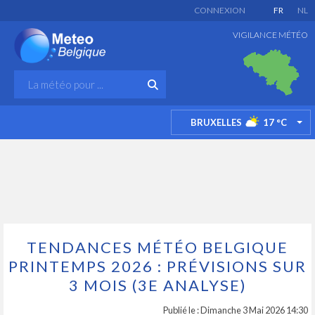
CONNEXION
FR
NL
VIGILANCE MÉTÉO
BRUXELLES
17
°C
TO
TENDANCES MÉTÉO BELGIQUE
PRINTEMPS 2026 : PRÉVISIONS SUR
3 MOIS (3E ANALYSE)
Publié le : Dimanche 3 Mai 2026 14:30