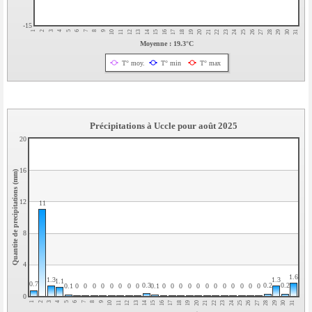
-15
5
31
9
20
24
2
13
28
6
17
21
10
14
25
3
29
7
18
22
11
15
26
4
19
30
8
12
23
1
16
27
Moyenne : 19.3°C
T° moy.
T° min
T° max
Précipitations à Uccle pour août 2025
20
16
Quantite de precipitations (mm)
12
11
8
4
1.6
1.3
1.3
1.1
0.7
0.3
0.2
0.2
0.1
0.1
0
0
0
0
0
0
0
0
0
0
0
0
0
0
0
0
0
0
0
0
0
26
5
15
25
4
14
24
3
13
23
2
12
22
1
11
21
31
10
20
30
9
19
29
8
18
28
7
17
27
6
16