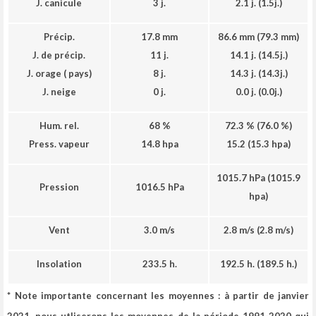
J. canicule
3 j.
2.1 j.
(1.5j.
)
Précip.
17.8 mm
86.6 mm
(79.3 mm
)
J. de précip.
11 j.
14.1 j.
(14.5j.
)
J. orage ( pays)
8 j.
14.3 j.
(14.3j.
)
J.
neige
0 j.
0.0 j.
(0.0j.
)
Hum. rel.
68 %
72.3 %
(76.0 %
)
Press. vapeur
14.8 hpa
15.2 (15.3 hpa
)
1015.7 hPa
(1015.9
Pression
1016.5
hPa
hpa
)
Vent
3.0 m/s
2.8 m/s
(2.8 m/s
)
Insolation
233.5 h.
192.5 h.
(189.5 h.
)
* Note importante concernant les moyennes :
à partir de janvier