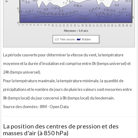
10.9
10.7
10.6
7.8
9.9
7.1
8.8
8.6
8.4
7.5
7.4
7.4
6
4.5
4.5
6.9
6.8
6.5
6.4
3.8
3.8
3.7
3.5
3.4
5.9
3.3
3.2
2.9
2.8
2.8
2.7
2.6
2.5
2.4
2.4
2.3
2.3
2.3
2.2
2.2
2
4.4
3.5
3.4
3.3
2.9
2.8
2.8
2.7
0
5
9
20
31
2
13
24
6
17
28
10
21
25
3
14
18
7
29
11
22
4
15
26
8
19
30
1
12
23
16
27
Moyenne : 3.0 m/s
Vent moyen
Rafales
La période couverte pour déterminer la vitesse du vent, la température
moyenne et la durée d'insolation est comprise entre 0h (temps universel) et
24h (temps universel).
Pour la température maximale, la température minimale, la quantité de
précipitations et le nombre de jours de pluie les valeurs sont mesurées entre
8h (temps local) du jour concerné à 8h (temps local) du lendemain.
Source des données : IRM - Open Data
La position des centres de pression et des
masses d'air (à 850 hPa)