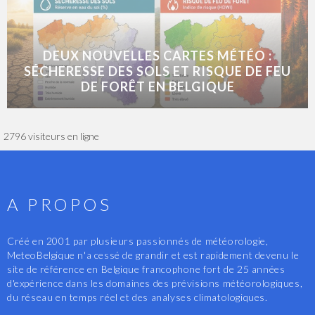
DEUX NOUVELLES CARTES MÉTÉO :
SÉCHERESSE DES SOLS ET RISQUE DE FEU
DE FORÊT EN BELGIQUE
2796 visiteurs en ligne
A PROPOS
Créé en 2001 par plusieurs passionnés de météorologie,
MeteoBelgique n'a cessé de grandir et est rapidement devenu le
site de référence en Belgique francophone fort de 25 années
d'expérience dans les domaines des prévisions météorologiques,
du réseau en temps réel et des analyses climatologiques.