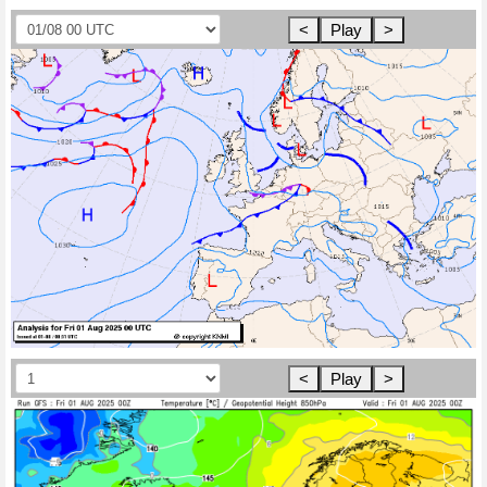
<
Play
>
<
Play
>