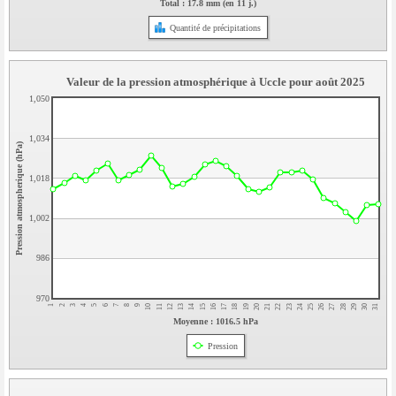
Total : 17.8 mm (en 11 j.)
Quantité de précipitations
Valeur de la pression atmosphérique à Uccle pour août 2025
1,050
1,034
Pression atmospherique (hPa)
1,018
1,002
986
970
15
31
14
30
13
29
12
28
11
27
10
26
9
25
8
24
7
23
6
22
5
21
4
20
3
19
2
18
1
17
16
Moyenne : 1016.5 hPa
Pression