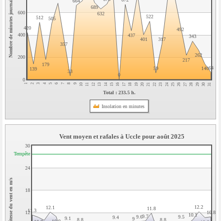
Nombre de minutes journalieres
664
689
600
632
522
512
505
420
492
400
437
343
317
401
357
262
200
217
179
64
59
140
139
33
0
0
21
26
31
3
8
13
18
23
28
5
10
15
20
25
30
2
7
12
17
22
27
4
9
14
19
24
29
1
6
11
16
Total : 233.5 h.
Insolation en minutes
Vent moyen et rafales à Uccle pour août 2025
30
Tempête
24
Vitesse du vent en m/s
18
12.2
12.1
11.8
11.3
10.8
12
10.1
9.7
9.6
9.5
9.4
9.1
9
8.8
8.8