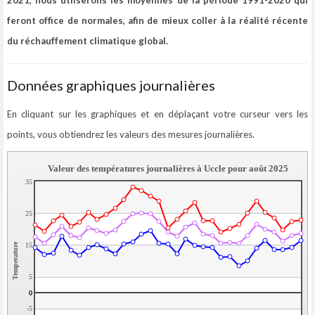
2021, nous utliserons les moyennes de la période 1991-2020
qui
feront office de normales, afin de mieux coller à la réalité récente
du réchauffement climatique global.
Données graphiques journalières
En cliquant sur les graphiques et en déplaçant votre curseur vers les
points, vous obtiendrez les valeurs des mesures journalières.
Valeur des températures journalières à Uccle pour août 2025
35
25
15
Temperature
5
0
0
-5