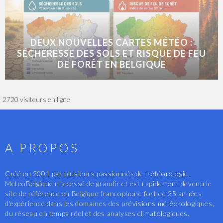
DEUX NOUVELLES CARTES MÉTÉO :
SÉCHERESSE DES SOLS ET RISQUE DE FEU
DE FORÊT EN BELGIQUE
2720 visiteurs en ligne
A PROPOS
Créé en 2001 par plusieurs passionnés de météorologie,
MeteoBelgique n'a cessé de grandir et est rapidement devenu le
site de référence en Belgique francophone fort de 25 années
d'expérience dans les domaines des prévisions météorologiques,
du réseau en temps réel et des analyses climatologiques.