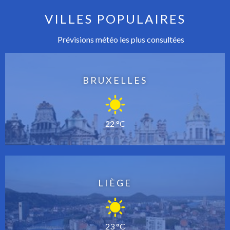
VILLES POPULAIRES
Prévisions météo les plus consultées
BRUXELLES
22 °C
LIÈGE
23 °C