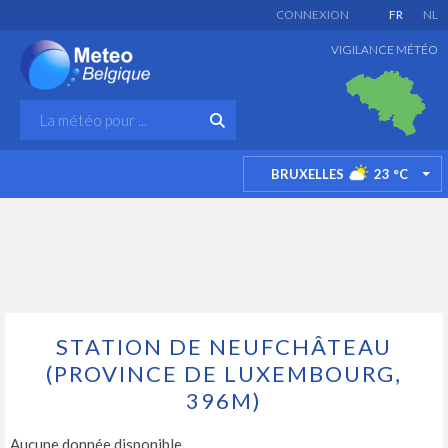
CONNEXION
FR
NL
VIGILANCE MÉTÉO
BRUXELLES
23
°C
TO
STATION DE NEUFCHÂTEAU
(PROVINCE DE LUXEMBOURG,
396M)
Aucune donnée disponible