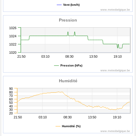
Vent (km/h)
www.meteobelgique.be
Pression
1026
1024
1022
1020
21:50
03:10
08:30
13:50
19:10
Pression (hPa)
www.meteobelgique.be
Humidité
90
80
70
60
50
40
30
20
21:50
03:10
08:30
13:50
19:10
Humidité (%)
www.meteobelgique.be