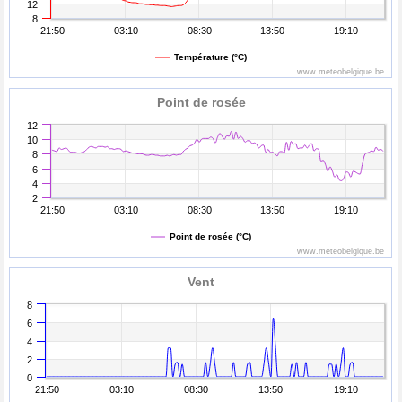
12
8
21:50
03:10
08:30
13:50
19:10
Température (°C)
www.meteobelgique.be
Point de rosée
12
10
8
6
4
2
21:50
03:10
08:30
13:50
19:10
Point de rosée (°C)
www.meteobelgique.be
Vent
8
6
4
2
0
21:50
03:10
08:30
13:50
19:10