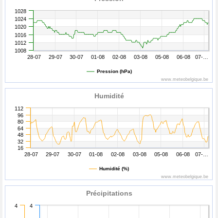
1028
1024
1020
1016
1012
1008
28-07
29-07
30-07
01-08
02-08
03-08
05-08
06-08
07-…
Pression (hPa)
www.meteobelgique.be
Humidité
112
96
80
64
48
32
16
28-07
29-07
30-07
01-08
02-08
03-08
05-08
06-08
07-…
Humidité (%)
www.meteobelgique.be
Précipitations
4
4