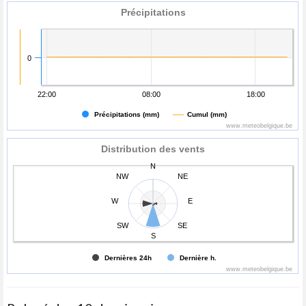
Précipitations
0
22:00
08:00
18:00
Précipitations (mm)
Cumul (mm)
www.meteobelgique.be
Distribution des vents
N
NW
NE
W
E
SW
SE
S
Dernières 24h
Dernière h.
www.meteobelgique.be