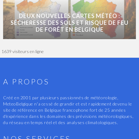
DEUX NOUVELLES CARTES MÉTÉO :
SÉCHERESSE DES SOLS ET RISQUE DE FEU
DE FORÊT EN BELGIQUE
1639 visiteurs en ligne
A PROPOS
Créé en 2001 par plusieurs passionnés de météorologie,
MeteoBelgique n'a cessé de grandir et est rapidement devenu le
site de référence en Belgique francophone fort de 25 années
d'expérience dans les domaines des prévisions météorologiques,
du réseau en temps réel et des analyses climatologiques.
NOS SERVICES