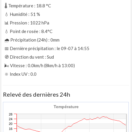
🌡️ Température : 18.8
°C
💧 Humidité : 51
%
📊 Pression : 1022
hPa
💧 Point de rosée : 8.4°C
🌧️ Précipitation (24h) : 0mm
📅 Dernière précipitation : le 09-07 à 14:55
🧭 Direction du vent : Sud
🌬️ Vitesse : 0.0km/h (8km/h à 13:00)
🔆 Index UV : 0.0
Relevé des dernières 24h
Température
28
24
20
16