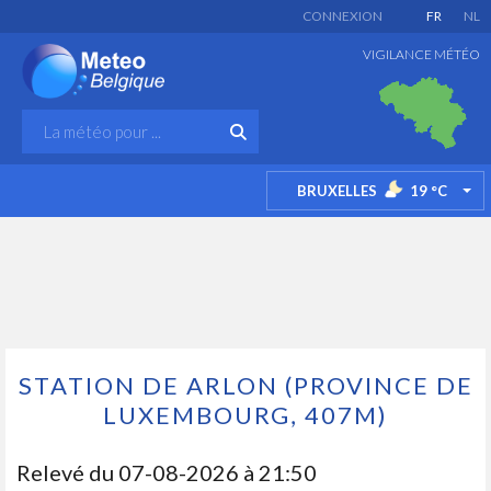
CONNEXION
FR
NL
VIGILANCE MÉTÉO
BRUXELLES
19
°C
TO
STATION DE ARLON (PROVINCE DE
LUXEMBOURG, 407M)
Relevé du
07-08-2026 à 21:50