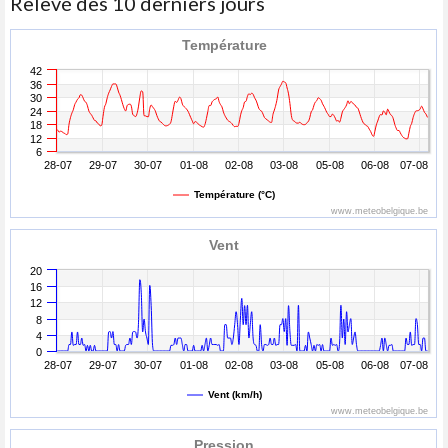
Relevé des 10 derniers jours
Température
42
36
30
24
18
12
6
28-07
29-07
30-07
01-08
02-08
03-08
05-08
06-08
07-08
Température (°C)
www.meteobelgique.be
Vent
20
16
12
8
4
0
28-07
29-07
30-07
01-08
02-08
03-08
05-08
06-08
07-08
Vent (km/h)
www.meteobelgique.be
Pression