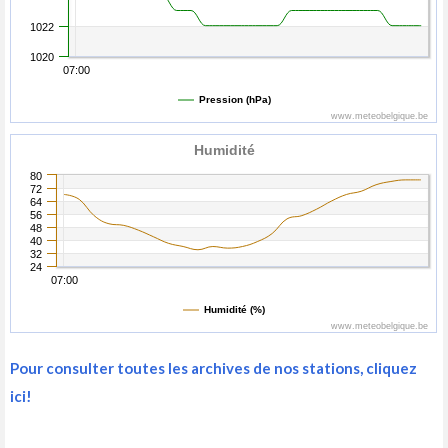
1022
1020
07:00
Pression (hPa)
www.meteobelgique.be
Humidité
80
72
64
56
48
40
32
24
07:00
Humidité (%)
www.meteobelgique.be
Pour consulter toutes les archives de nos stations, cliquez
ici!