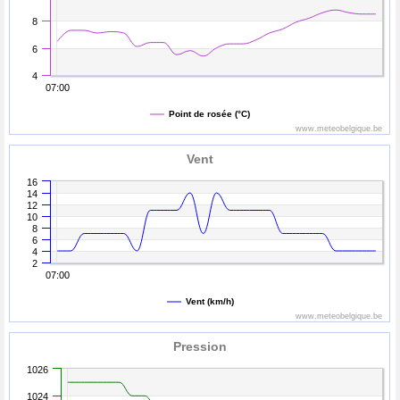
8
6
4
07:00
Point de rosée (°C)
www.meteobelgique.be
Vent
16
14
12
10
8
6
4
2
07:00
Vent (km/h)
www.meteobelgique.be
Pression
1026
1024