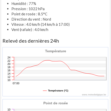
Humidité : 77%
Pression : 1022 hPa
Point de rosée : 8.5°C
Direction du vent : Nord
Vitesse : 4.0 km/h (14 km/h à 17:00)
Vent (rafale) : 4.0 km/h
Relevé des dernières 24h
Température
24
22
20
18
16
14
12
10
07:00
Température (°C)
www.meteobelgique.be
Point de rosée
10