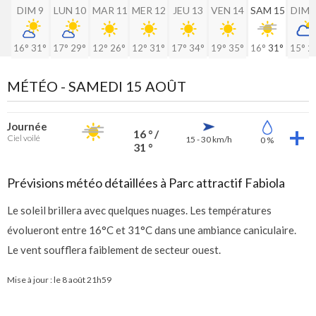
DIM 9
LUN 10
MAR 11
MER 12
JEU 13
VEN 14
SAM 15
DIM 
16°
31°
17°
29°
12°
26°
12°
31°
17°
34°
19°
35°
16°
31°
15°
2
MÉTÉO -
SAMEDI 15 AOÛT
Journée
16 ° /
Ciel voilé
15 - 30 km/h
0 %
31 °
Prévisions météo détaillées à Parc attractif Fabiola
Le soleil brillera avec quelques nuages. Les températures
évolueront entre 16°C et 31°C dans une ambiance caniculaire.
Le vent soufflera faiblement de secteur ouest.
Mise à jour : le
8 août 21h59