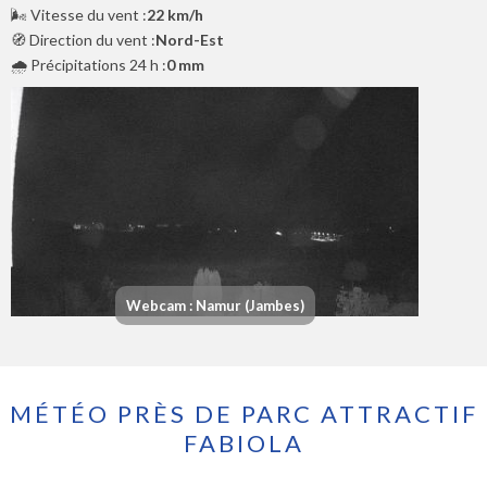
🌬️ Vitesse du vent :
22 km/h
🧭 Direction du vent :
Nord-Est
🌧️ Précipitations 24 h :
0 mm
Webcam : Namur (Jambes)
MÉTÉO PRÈS DE PARC ATTRACTIF
FABIOLA