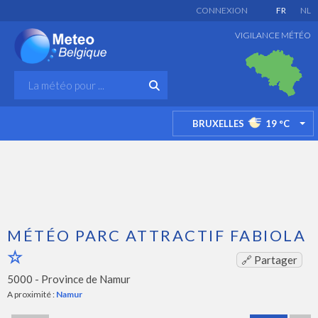
CONNEXION
FR
NL
VIGILANCE MÉTÉO
BRUXELLES
19
°C
TO
MÉTÉO PARC ATTRACTIF FABIOLA
🔗 Partager
5000 -
Province de Namur
A proximité :
Namur