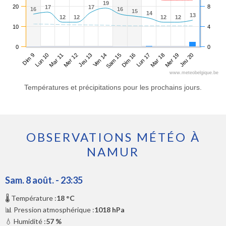
19
19
20
8
17
17
17
17
16
16
16
16
15
15
14
14
13
13
12
12
12
12
12
12
12
12
10
4
0
0
Dim 9
Mer 12
Sam 15
Mar 18
Mar 11
Ven 14
Lun 17
Jeu 20
Lun 10
Jeu 13
Dim 16
Mer 19
www.meteobelgique.be
Températures et précipitations pour les prochains jours.
OBSERVATIONS MÉTÉO À
NAMUR
Sam. 8 août. - 23:35
🌡️ Température :
18 °C
📊 Pression atmosphérique :
1018 hPa
💧 Humidité :
57 %