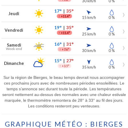
30 km/h
0 %
17°
|
35°
Jeudi
↑
+11.4°
15 km/h
0 %
19°
|
35°
Vendredi
↑
+11.4°
25 km/h
0 %
16°
|
31°
Samedi
Week-end
↑
+7.6°
30 km/h
0 %
15°
|
27°
Dimanche
↑
+3.5°
35 km/h
0 %
Sur la région de Bierges, le beau temps devrait nous accompagner
ces prochains jours avec de nombreuses périodes ensoleillées. Le
temps s’annonce sec durant toute la période. Les températures
seront nettement au-dessus des normales avec une chaleur estivale
marquée, le thermomètre remontera de 28° à 33° au fil des jours.
Les conditions resteront peu venteuses.
GRAPHIQUE MÉTÉO : BIERGES