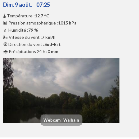
Dim. 9 août. - 07:25
🌡️ Température :
12.7 °C
📊 Pression atmosphérique :
1015 hPa
💧 Humidité :
79 %
🌬️ Vitesse du vent :
7 km/h
🧭 Direction du vent :
Sud-Est
🌧️ Précipitations 24 h :
0 mm
Webcam : Walhain