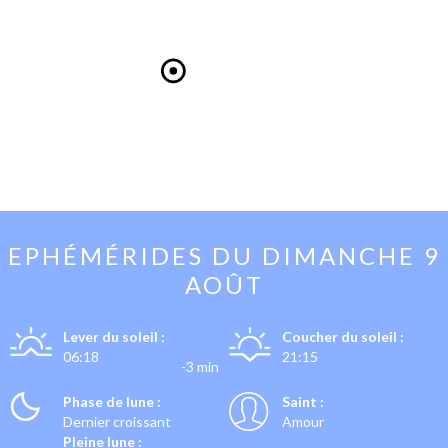
EPHÉMÉRIDES DU
DIMANCHE 9
AOÛT
Lever du soleil :
Coucher du soleil :
06:18
21:15
-3 min
Phase de lune :
Saint :
Dernier croissant
Amour
Pleine lune :