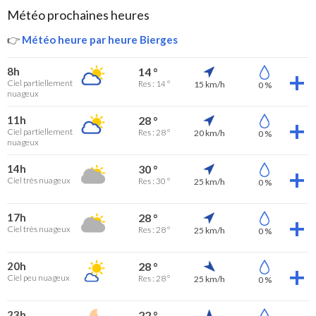
Météo prochaines heures
👉
Météo heure par heure Bierges
8h
14 °
Ciel partiellement
Res : 14 °
15 km/h
0 %
nuageux
11h
28 °
Ciel partiellement
Res : 28 °
20 km/h
0 %
nuageux
14h
30 °
Ciel très nuageux
Res : 30 °
25 km/h
0 %
17h
28 °
Ciel très nuageux
Res : 28 °
25 km/h
0 %
20h
28 °
Ciel peu nuageux
Res : 28 °
25 km/h
0 %
23h
22 °