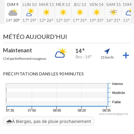
DIM 9
LUN 10
MAR 11
MER 12
JEU 13
VEN 14
SAM 15
DIM 
14°
30°
17°
29°
12°
26°
12°
31°
17°
35°
19°
35°
16°
31°
15°
2
MÉTÉO AUJOURD'HUI
Maintenant
14 °
Res : 14°
15 km/h
Ciel partiellement nuageux
PRÉCIPITATIONS DANS LES 90 MINUTES
Intense
Modérée
Faible
07:35
07:50
08:05
08:20
08:35
www.meteobelgique.be
🌧️
À Bierges, pas de pluie prochainement