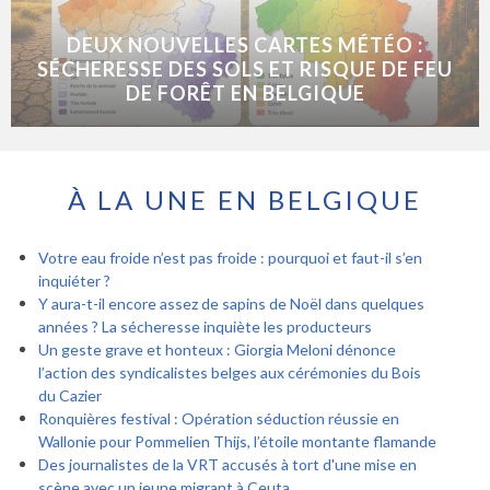
DEUX NOUVELLES CARTES MÉTÉO :
SÉCHERESSE DES SOLS ET RISQUE DE FEU
DE FORÊT EN BELGIQUE
À LA UNE EN BELGIQUE
Votre eau froide n’est pas froide : pourquoi et faut-il s’en
inquiéter ?
Y aura-t-il encore assez de sapins de Noël dans quelques
années ? La sécheresse inquiète les producteurs
Un geste grave et honteux : Giorgia Meloni dénonce
l’action des syndicalistes belges aux cérémonies du Bois
du Cazier
Ronquières festival : Opération séduction réussie en
Wallonie pour Pommelien Thijs, l’étoile montante flamande
Des journalistes de la VRT accusés à tort d'une mise en
scène avec un jeune migrant à Ceuta