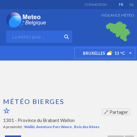
CONNEXION
FR
NL
VIGILANCE MÉTÉO
BRUXELLES
13
°C
TO
MÉTÉO BIERGES
🔗 Partager
1301 -
Province du Brabant Wallon
A proximité :
Walibi
,
Aventure Parc Wavre
,
Bois des Rêves