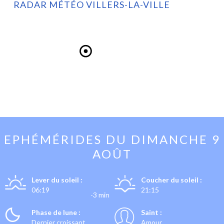
RADAR MÉTÉO VILLERS-LA-VILLE
EPHÉMÉRIDES DU
DIMANCHE 9
AOÛT
Lever du soleil :
Coucher du soleil :
06:19
21:15
-3 min
Phase de lune :
Saint :
Dernier croissant
Amour