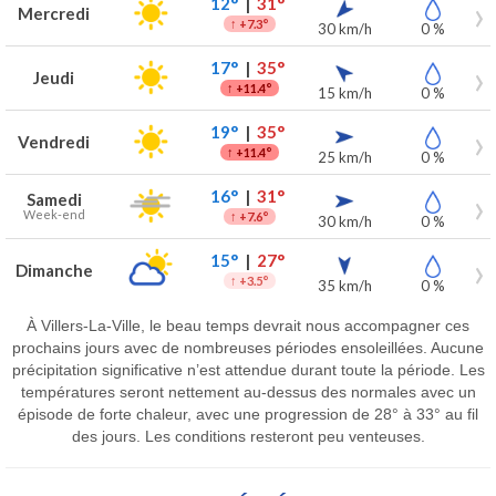
12°
|
31°
Mercredi
↑
+7.3°
30 km/h
0 %
17°
|
35°
Jeudi
↑
+11.4°
15 km/h
0 %
19°
|
35°
Vendredi
↑
+11.4°
25 km/h
0 %
16°
|
31°
Samedi
Week-end
↑
+7.6°
30 km/h
0 %
15°
|
27°
Dimanche
↑
+3.5°
35 km/h
0 %
À Villers-La-Ville, le beau temps devrait nous accompagner ces
prochains jours avec de nombreuses périodes ensoleillées. Aucune
précipitation significative n’est attendue durant toute la période. Les
températures seront nettement au-dessus des normales avec un
épisode de forte chaleur, avec une progression de 28° à 33° au fil
des jours. Les conditions resteront peu venteuses.