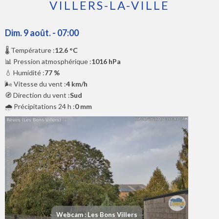
VILLERS-LA-VILLE
Dim. 9 août. - 07:00
🌡️ Température :
12.6 °C
📊 Pression atmosphérique :
1016 hPa
💧 Humidité :
77 %
🌬️ Vitesse du vent :
4 km/h
🧭 Direction du vent :
Sud
🌧️ Précipitations 24 h :
0 mm
Webcam : Les Bons Villers