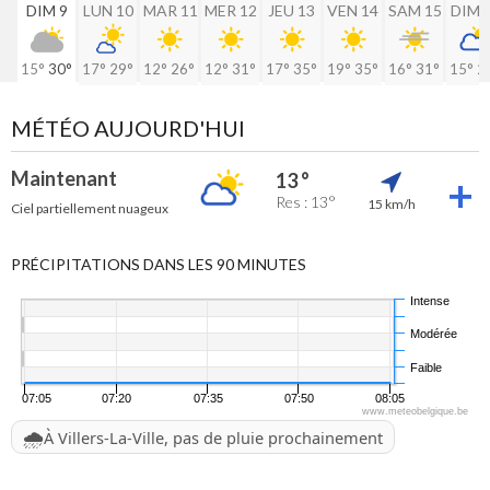
DIM 9
LUN 10
MAR 11
MER 12
JEU 13
VEN 14
SAM 15
DIM 
15°
30°
17°
29°
12°
26°
12°
31°
17°
35°
19°
35°
16°
31°
15°
2
MÉTÉO AUJOURD'HUI
Maintenant
13 °
Res : 13°
15 km/h
Ciel partiellement nuageux
PRÉCIPITATIONS DANS LES 90 MINUTES
Intense
Modérée
Faible
07:05
07:20
07:35
07:50
08:05
www.meteobelgique.be
🌧️
À Villers-La-Ville, pas de pluie prochainement