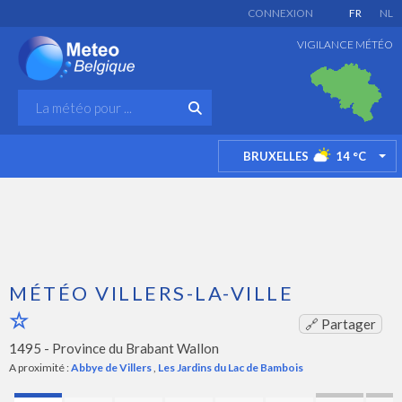
CONNEXION
FR
NL
VIGILANCE MÉTÉO
BRUXELLES
14
°C
TO
MÉTÉO VILLERS-LA-VILLE
🔗 Partager
1495 -
Province du Brabant Wallon
A proximité :
Abbye de Villers
,
Les Jardins du Lac de Bambois