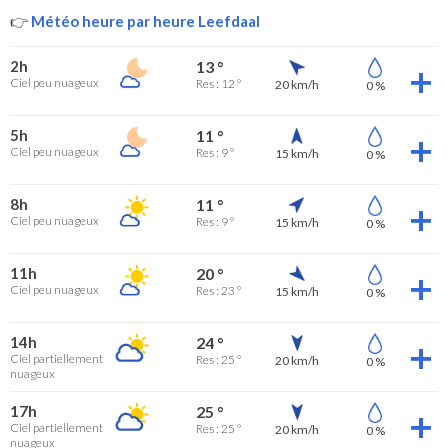
👉
Météo heure par heure Leefdaal
2h
13 °
Ciel peu nuageux
Res : 12 °
20 km/h
0 %
5h
11 °
Ciel peu nuageux
Res : 9 °
15 km/h
0 %
8h
11 °
Ciel peu nuageux
Res : 9 °
15 km/h
0 %
11h
20 °
Ciel peu nuageux
Res : 23 °
15 km/h
0 %
14h
24 °
Ciel partiellement
Res : 25 °
20 km/h
0 %
nuageux
17h
25 °
Ciel partiellement
Res : 25 °
20 km/h
0 %
nuageux