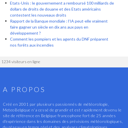
Etats-Unis : le gouvernement a remboursé 100 milliards de
dollars de droits de douane et des Etats américains
contestent les nouveaux droits
Rapport de la Banque mondiale : l’IA peut-elle vraiment
faire gagner un siècle en dix ans aux pays en
développement ?
Comment les pompiers et les agents du DNF préparent
nos forêts aux incendies
1234 visiteurs en ligne
A PROPOS
Créé en 2001 par plusieurs passionnés de météorologie,
MeteoBelgique n'a cessé de grandir et est rapidement devenu le
site de référence en Belgique francophone fort de 25 années
d'expérience dans les domaines des prévisions météorologiques,
du réseau en temps réel et des analyses climatologiques.