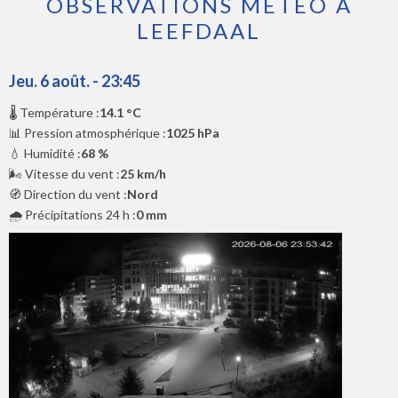
OBSERVATIONS MÉTÉO À
LEEFDAAL
Jeu. 6 août. - 23:45
🌡️ Température :
14.1 °C
📊 Pression atmosphérique :
1025 hPa
💧 Humidité :
68 %
🌬️ Vitesse du vent :
25 km/h
🧭 Direction du vent :
Nord
🌧️ Précipitations 24 h :
0 mm