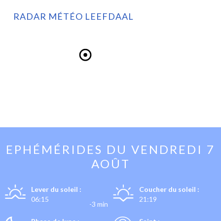
RADAR MÉTÉO LEEFDAAL
EPHÉMÉRIDES DU
VENDREDI 7
AOÛT
Lever du soleil :
Coucher du soleil :
06:15
21:19
-3 min