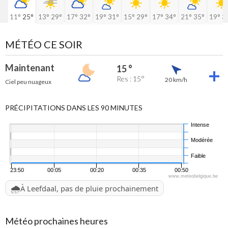
11°
25°
13°
29°
17°
32°
19°
31°
15°
29°
17°
34°
21°
35°
19°
3
MÉTÉO CE SOIR
Maintenant
15 °
Res : 15°
20 km/h
Ciel peu nuageux
PRÉCIPITATIONS DANS LES 90 MINUTES
Intense
Modérée
Faible
23:50
00:05
00:20
00:35
00:50
www.meteobelgique.be
🌧️
À Leefdaal, pas de pluie prochainement
Météo prochaines heures