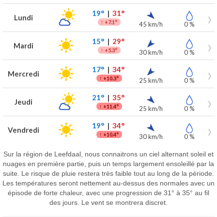
19°
|
31°
Lundi
↑
+7.1°
45 km/h
0 %
15°
|
29°
Mardi
↑
+5.3°
30 km/h
0 %
17°
|
34°
Mercredi
↑
+10.3°
25 km/h
0 %
21°
|
35°
Jeudi
↑
+11.4°
25 km/h
0 %
19°
|
34°
Vendredi
↑
+10.4°
30 km/h
0 %
Sur la région de Leefdaal, nous connaitrons un ciel alternant soleil et
nuages en première partie, puis un temps largement ensoleillé par la
suite. Le risque de pluie restera très faible tout au long de la période.
Les températures seront nettement au-dessus des normales avec un
épisode de forte chaleur, avec une progression de 31° à 35° au fil
des jours. Le vent se montrera discret.