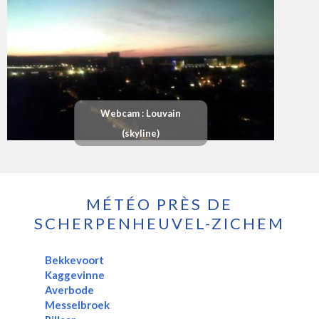
Webcam : Louvain
(skyline)
MÉTÉO PRÈS DE
SCHERPENHEUVEL-ZICHEM
Bekkevoort
Kaggevinne
Averbode
Messelbroek