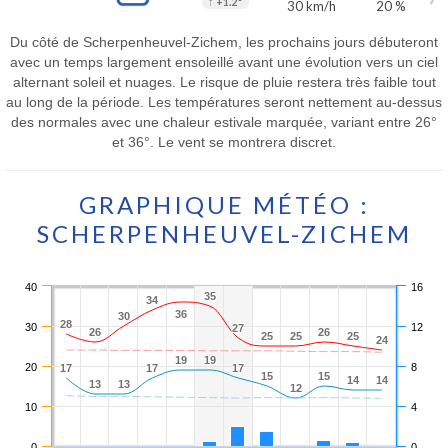
↑
+1.2°
30 km/h
20 %
Du côté de Scherpenheuvel-Zichem, les prochains jours débuteront
avec un temps largement ensoleillé avant une évolution vers un ciel
alternant soleil et nuages. Le risque de pluie restera très faible tout
au long de la période. Les températures seront nettement au-dessus
des normales avec une chaleur estivale marquée, variant entre 26°
et 36°. Le vent se montrera discret.
GRAPHIQUE MÉTÉO :
SCHERPENHEUVEL-ZICHEM
40
16
35
35
34
34
36
36
30
30
28
28
30
12
27
27
26
26
26
26
25
25
25
25
25
25
24
24
19
19
19
19
20
8
17
17
17
17
17
17
15
15
15
15
14
14
14
14
13
13
13
13
12
12
10
4
0
0