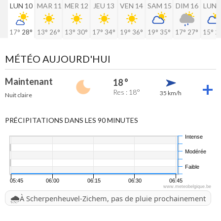
LUN 10
MAR 11
MER 12
JEU 13
VEN 14
SAM 15
DIM 16
LUN 
17°
28°
13°
26°
13°
30°
17°
34°
19°
36°
19°
35°
17°
27°
15°
2
MÉTÉO AUJOURD'HUI
Maintenant
18 °
Res : 18°
35 km/h
Nuit claire
PRÉCIPITATIONS DANS LES 90 MINUTES
Intense
Modérée
Faible
05:45
06:00
06:15
06:30
06:45
www.meteobelgique.be
🌧️
À Scherpenheuvel-Zichem, pas de pluie prochainement