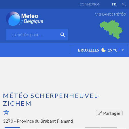
CONNEXION
FR
NL
VIGILANCE MÉTÉO
BRUXELLES
19
°C
TO
MÉTÉO SCHERPENHEUVEL-
ZICHEM
🔗 Partager
3270 -
Province du Brabant Flamand