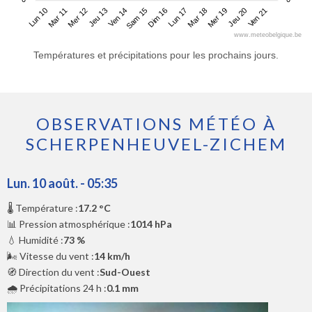
Lun 10
Jeu 13
Dim 16
Mer 19
Mer 12
Sam 15
Mar 18
Ven 21
Mar 11
Ven 14
Lun 17
Jeu 20
www.meteobelgique.be
Températures et précipitations pour les prochains jours.
OBSERVATIONS MÉTÉO À
SCHERPENHEUVEL-ZICHEM
Lun. 10 août. - 05:35
🌡️ Température :
17.2 °C
📊 Pression atmosphérique :
1014 hPa
💧 Humidité :
73 %
🌬️ Vitesse du vent :
14 km/h
🧭 Direction du vent :
Sud-Ouest
🌧️ Précipitations 24 h :
0.1 mm