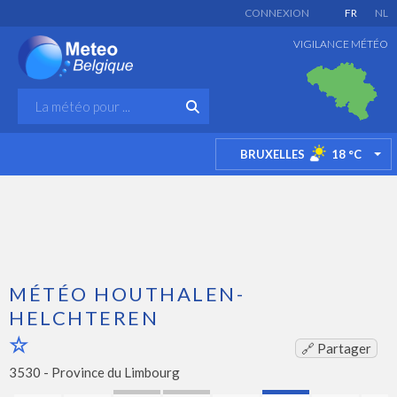
CONNEXION
FR
NL
VIGILANCE MÉTÉO
BRUXELLES
18
°C
TO
MÉTÉO HOUTHALEN-
HELCHTEREN
🔗 Partager
3530 -
Province du Limbourg