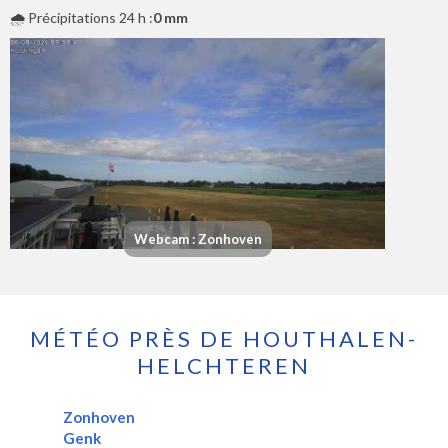
🌧️ Précipitations 24 h :
0 mm
Webcam : Zonhoven
MÉTÉO PRÈS DE HOUTHALEN-
HELCHTEREN
Zonhoven
Genk