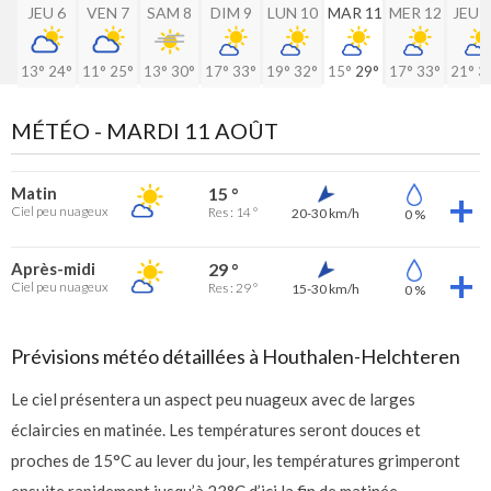
JEU 6
VEN 7
SAM 8
DIM 9
LUN 10
MAR 11
MER 12
JEU 
13°
24°
11°
25°
13°
30°
17°
33°
19°
32°
15°
29°
17°
33°
21°
3
MÉTÉO -
MARDI 11 AOÛT
Matin
15 °
Ciel peu nuageux
Res : 14 °
20-30 km/h
0 %
Après-midi
29 °
Ciel peu nuageux
Res : 29 °
15-30 km/h
0 %
Prévisions météo détaillées à Houthalen-Helchteren
Le ciel présentera un aspect peu nuageux avec de larges
éclaircies en matinée. Les températures seront douces et
proches de 15°C au lever du jour, les températures grimperont