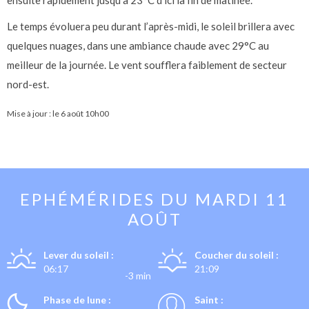
ensuite rapidement jusqu’à 23°C d’ici la fin de matinée.
Le temps évoluera peu durant l’après-midi, le soleil brillera avec
quelques nuages, dans une ambiance chaude avec 29°C au
meilleur de la journée. Le vent soufflera faiblement de secteur
nord-est.
Mise à jour : le
6 août 10h00
EPHÉMÉRIDES DU
MARDI 11
AOÛT
Lever du soleil :
Coucher du soleil :
06:17
21:09
-3 min
Phase de lune :
Saint :