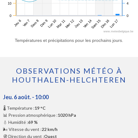
10
4
0
0
Jeu 6
Dim 9
Mer 12
Sam 15
Sam 8
Mar 11
Ven 14
Lun 17
Ven 7
Lun 10
Jeu 13
Dim 16
www.meteobelgique.be
Températures et précipitations pour les prochains jours.
OBSERVATIONS MÉTÉO À
HOUTHALEN-HELCHTEREN
Jeu. 6 août. - 10:00
🌡️ Température :
19 °C
📊 Pression atmosphérique :
1020 hPa
💧 Humidité :
69 %
🌬️ Vitesse du vent :
22 km/h
🧭 Direction du vent :
Ouest