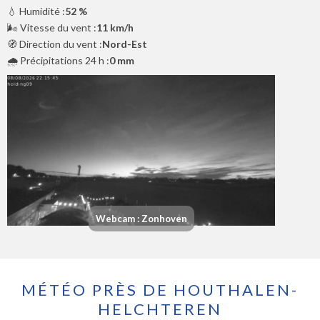
💧 Humidité :
52 %
🌬️ Vitesse du vent :
11 km/h
🧭 Direction du vent :
Nord-Est
🌧️ Précipitations 24 h :
0 mm
Webcam : Zonhoven
MÉTÉO PRÈS DE HOUTHALEN-
HELCHTEREN