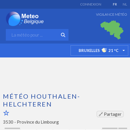
CONNEXION
FR
NL
VIGILANCE MÉTÉO
BRUXELLES
21
°C
TO
MÉTÉO HOUTHALEN-
HELCHTEREN
🔗 Partager
3530 -
Province du Limbourg