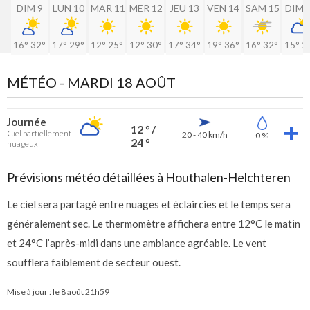
DIM 9
LUN 10
MAR 11
MER 12
JEU 13
VEN 14
SAM 15
DIM 
16°
32°
17°
29°
12°
25°
12°
30°
17°
34°
19°
36°
16°
32°
15°
2
MÉTÉO -
MARDI 18 AOÛT
Journée
12 ° /
Ciel partiellement
20 - 40 km/h
0 %
24 °
nuageux
Prévisions météo détaillées à Houthalen-Helchteren
Le ciel sera partagé entre nuages et éclaircies et le temps sera
généralement sec. Le thermomètre affichera entre 12°C le matin
et 24°C l’après-midi dans une ambiance agréable. Le vent
soufflera faiblement de secteur ouest.
Mise à jour : le
8 août 21h59