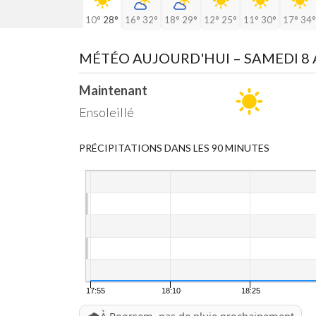
10°
28°
16°
32°
18°
29°
12°
25°
11°
30°
17°
34°
MÉTÉO AUJOURD'HUI
– SAMEDI 8
Maintenant
Ensoleillé
PRÉCIPITATIONS DANS LES 90 MINUTES
17:55
18:10
18:25
🌧️