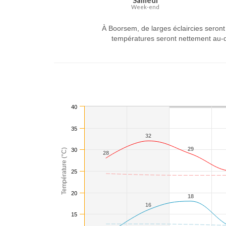
Samedi
Week-end
À Boorsem, de larges éclaircies seron
températures seront nettement au-d
40
35
32
32
29
29
30
Température (°C)
28
28
25
20
18
18
16
16
15