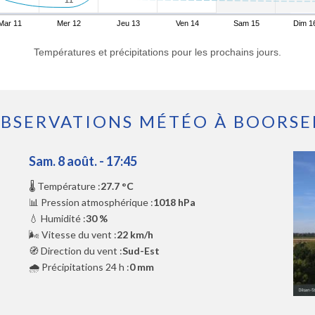
Mar 11
Mer 12
Jeu 13
Ven 14
Sam 15
Dim 1
Températures et précipitations pour les prochains jours.
BSERVATIONS MÉTÉO À BOORS
Sam. 8 août. - 17:45
🌡️ Température :
27.7 °C
📊 Pression atmosphérique :
1018 hPa
💧 Humidité :
30 %
🌬️ Vitesse du vent :
22 km/h
🧭 Direction du vent :
Sud-Est
🌧️ Précipitations 24 h :
0 mm