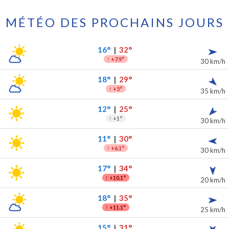
MÉTÉO DES PROCHAINS JOURS
 prochains jours
ipitations
16°
|
32°
↑
+7.9°
30 km/h
18°
|
29°
↑
+5°
35 km/h
12°
|
25°
↑
+1°
30 km/h
11°
|
30°
↑
+6.1°
30 km/h
17°
|
34°
↑
+10.1°
20 km/h
18°
|
35°
↑
+11.1°
25 km/h
15°
|
31°