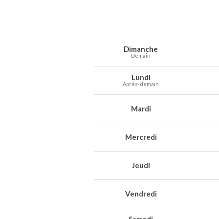
Prévisions météo à Boorsem pour les 7
Jour
Météo
Températures
Vent
Préc
Dimanche
Demain
Lundi
Après-demain
Mardi
Mercredi
Jeudi
Vendredi