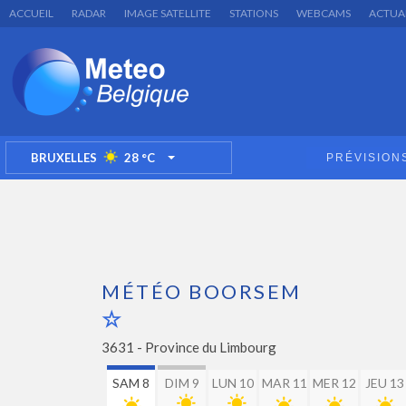
ACCUEIL
RADAR
IMAGE SATELLITE
STATIONS
WEBCAMS
ACTUA
BRUXELLES
28
°C
PRÉVISION
TOGGLE DROPDOWN
MÉTÉO BOORSEM
3631 -
Province du Limbourg
SAM 8
DIM 9
LUN 10
MAR 11
MER 12
JEU 13