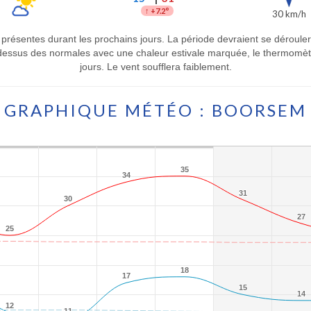
↑
+7.2°
30 km/h
t présentes durant les prochains jours. La période devraient se déroul
essus des normales avec une chaleur estivale marquée, le thermomètr
jours. Le vent soufflera faiblement.
GRAPHIQUE MÉTÉO : BOORSEM
35
35
34
34
31
31
30
30
27
27
25
25
18
18
17
17
15
15
14
14
12
12
11
11