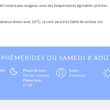
 ciel restera peu nuageux, sous des températures agréables, proches
biance douce avec 16°C. Le vent sera très faible de secteur est.
EPHÉMÉRIDES DU
SAMEDI 8 AOÛ
eil :
Phase de lune :
Saint :
Dernier croissant
Dominique
Pleine lune :
27/08