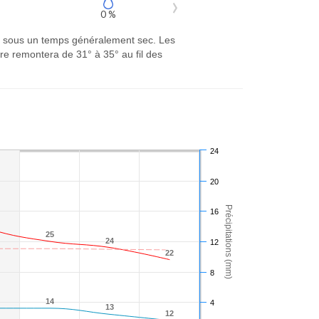
0 %
er sous un temps généralement sec. Les
e remontera de 31° à 35° au fil des
24
20
Précipitations (mm)
16
25
25
24
24
12
22
22
8
14
14
4
13
13
12
12