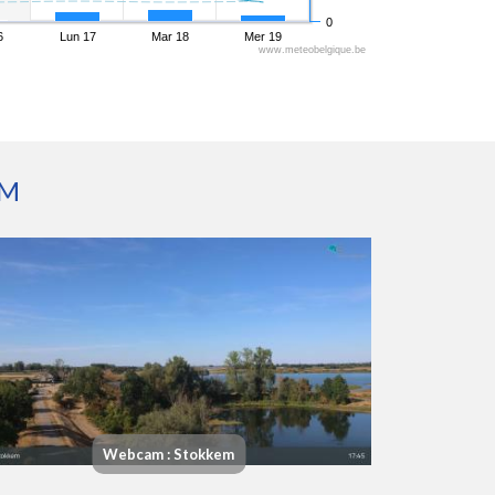
0
6
Lun 17
Mar 18
Mer 19
www.meteobelgique.be
EM
Webcam : Stokkem