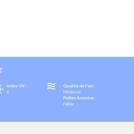
T
Index UV :
Qualité de l'air:
6
Médiocre
Pollen Armoise:
Faible