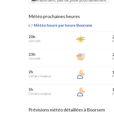
À Boorsem, pas de pluie prochainement
Météo prochaines heures
👉
Météo heure par heure Boorsem
20h
2
Ciel voilé
R
23h
2
Ciel voilé
R
2h
1
Ciel peu nuageux
R
5h
1
Ciel peu nuageux
R
Prévisions météo détaillées à Boorsem