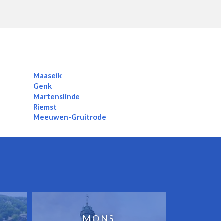
Maaseik
Genk
Martenslinde
Riemst
Meeuwen-Gruitrode
MONS