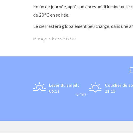
En fin de journée, après un après-midi lumineux, le
de 20°C en soirée.
Le ciel restera globalement peu chargé, dans une am
Mise à jour : le
8 août 17h40
Lever du soleil :
Coucher du sol
06:11
21:13
-3 min