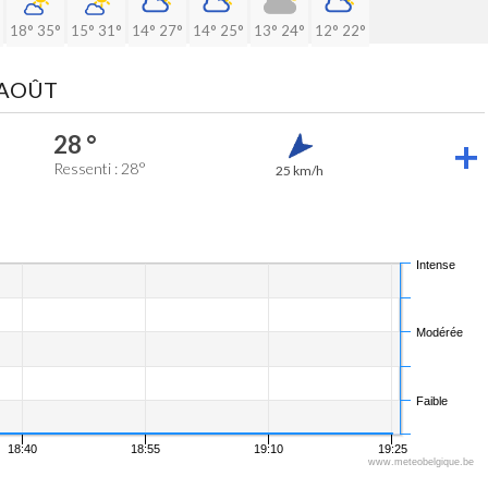
18°
35°
15°
31°
14°
27°
14°
25°
13°
24°
12°
22°
 AOÛT
28 °
Ressenti : 28°
25 km/h
Intense
Modérée
Faible
18:40
18:55
19:10
19:25
www.meteobelgique.be