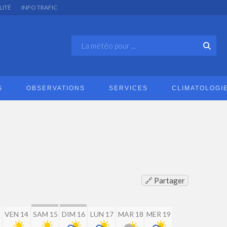
LITÉ
INFO TRAFIC
S
OBSERVATIONS
SERVICES
CLIMATOLOGI
🔗 Partager
VEN 14
SAM 15
DIM 16
LUN 17
MAR 18
MER 19