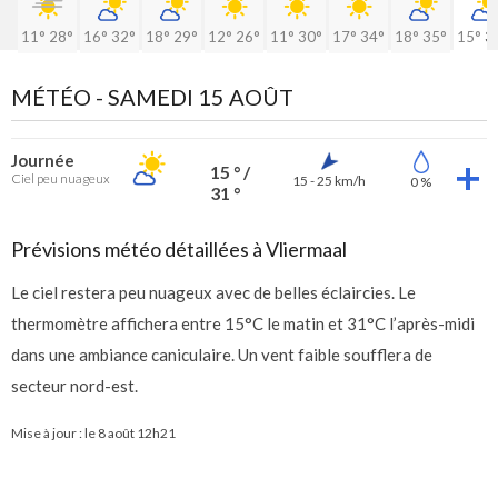
11°
28°
16°
32°
18°
29°
12°
26°
11°
30°
17°
34°
18°
35°
15°
3
MÉTÉO -
SAMEDI 15 AOÛT
Journée
15 ° /
Ciel peu nuageux
15 - 25 km/h
0 %
31 °
Prévisions météo détaillées à Vliermaal
Le ciel restera peu nuageux avec de belles éclaircies. Le
thermomètre affichera entre 15°C le matin et 31°C l’après-midi
dans une ambiance caniculaire. Un vent faible soufflera de
secteur nord-est.
Mise à jour : le
8 août 12h21