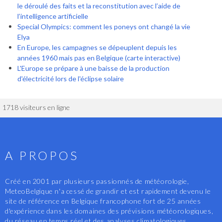
le déroulé des faits et la reconstitution avec l’aide de
l’intelligence artificielle
Special Olympics: comment les poneys ont changé la vie
Elya
En Europe, les campagnes se dépeuplent depuis les
années 1960 mais pas en Belgique (carte interactive)
L'Europe se prépare à une baisse de la production
d'électricité lors de l'éclipse solaire
1718 visiteurs en ligne
A PROPOS
Créé en 2001 par plusieurs passionnés de météorologie,
MeteoBelgique n'a cessé de grandir et est rapidement devenu le
site de référence en Belgique francophone fort de 25 années
d'expérience dans les domaines des prévisions météorologiques,
du réseau en temps réel et des analyses climatologiques.