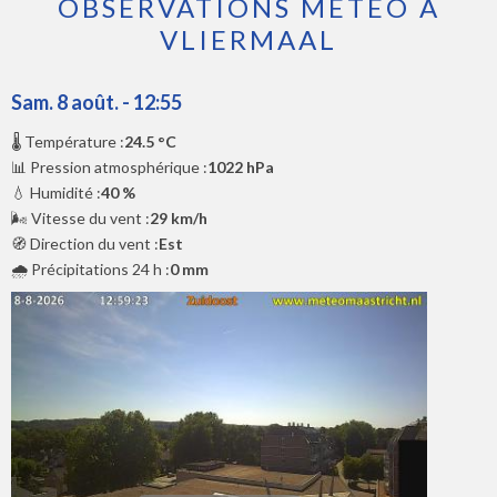
OBSERVATIONS MÉTÉO À
VLIERMAAL
Sam. 8 août. - 12:55
🌡️ Température :
24.5 °C
📊 Pression atmosphérique :
1022 hPa
💧 Humidité :
40 %
🌬️ Vitesse du vent :
29 km/h
🧭 Direction du vent :
Est
🌧️ Précipitations 24 h :
0 mm