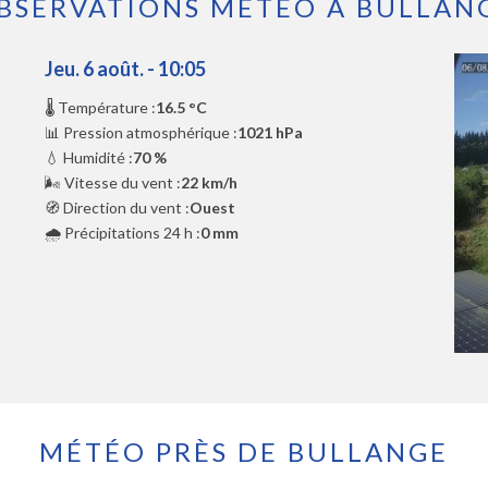
BSERVATIONS MÉTÉO À BULLAN
Jeu. 6 août. - 10:05
🌡️ Température :
16.5 °C
📊 Pression atmosphérique :
1021 hPa
💧 Humidité :
70 %
🌬️ Vitesse du vent :
22 km/h
🧭 Direction du vent :
Ouest
🌧️ Précipitations 24 h :
0 mm
MÉTÉO PRÈS DE BULLANGE