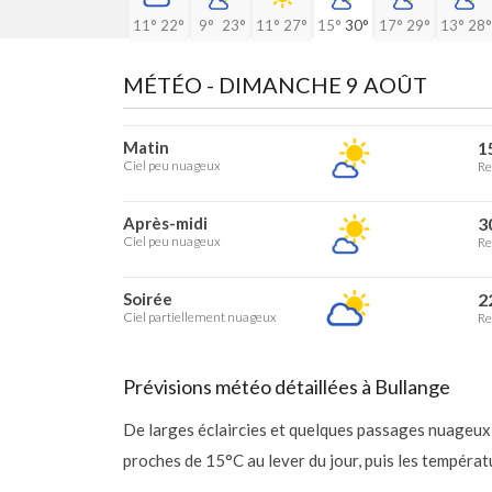
11°
22°
9°
23°
11°
27°
15°
30°
17°
29°
13°
28°
MÉTÉO -
DIMANCHE 9 AOÛT
Matin
1
Ciel peu nuageux
Re
Après-midi
3
Ciel peu nuageux
Re
Soirée
2
Ciel partiellement nuageux
Re
Prévisions météo détaillées à Bullange
De larges éclaircies et quelques passages nuageux
proches de 15°C au lever du jour, puis les tempéra