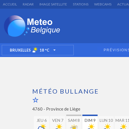
ACCUEIL
RADAR
IMAGE SATELLITE
STATIONS
WEBCAMS
ACTUA
BRUXELLES
18
°C
PRÉVISION
TOGGLE DROPDOWN
MÉTÉO BULLANGE
4760 -
Province de Liège
JEU 6
VEN 7
SAM 8
DIM 9
LUN 10
MAR 1