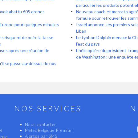
particulier les produits potenti
 avoir abattu 605 drones
Nouveau coach et mercato agité 
formule pour retrouver les som
 l’Europe pour quelques minutes
Israël annonce ses premiers sol
Liban
ns risquent de boire la tasse
Le typhon Dolphin menace la Ch
s
l’est du pays
cuses après une réunion de
L'hélicoptère du président Trump
de Washington : une enquête e
qu'il se passe au-dessus de nos
NOS SERVICES
N
Nous contacter
MeteoBelgique Premium
et
Alertes par SMS
ique