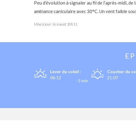
Peu d’évolution à signaler au fil de l’après-midi, de
ambiance caniculaire avec 30°C. Un vent faible sou
Mise à jour : le
6 août 10h11
E
Lever du soleil :
Coucher du sol
06:12
21:07
-3 min