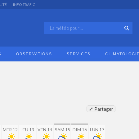
LITÉ
INFO TRAFIC
S
OBSERVATIONS
SERVICES
CLIMATOLOGI
🔗 Partager
1
MER 12
JEU 13
VEN 14
SAM 15
DIM 16
LUN 17