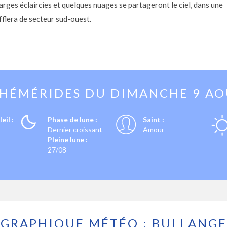
 larges éclaircies et quelques nuages se partageront le ciel, dans une
fflera de secteur sud-ouest.
PHÉMÉRIDES DU
DIMANCHE 9 A
eil :
Phase de lune :
Saint :
Dernier croissant
Amour
Pleine lune :
27/08
GRAPHIQUE MÉTÉO : BULLANGE