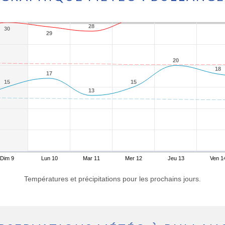
28
28
30
30
29
29
20
20
18
18
17
17
15
15
15
15
13
13
Dim 9
Lun 10
Mar 11
Mer 12
Jeu 13
Ven 1
Températures et précipitations pour les prochains jours.