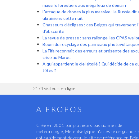
massifs forestiers aux mégafeux de demain
L'attaque de drones la plus massive : la Russie dit
ukrainiens cette nuit
Chasseurs d’éclipses : ces Belges qui traversent
d’obscurité
La revue de presse : sans rallonge, les CPAS wallo
Boom du recyclage des panneaux photovoltaïque
La Fifa reconnaît des erreurs et présente des ex
crise au Maroc
À qui appartient le ciel étoilé ? Qui décide de ce 
têtes ?
2174 visiteurs en ligne
A PROPOS
Créé en 2001 par plusieurs passionnés de
météorologie, MeteoBelgique n'a cessé de grandir 
est rapidement devenu le site de référence en Belg