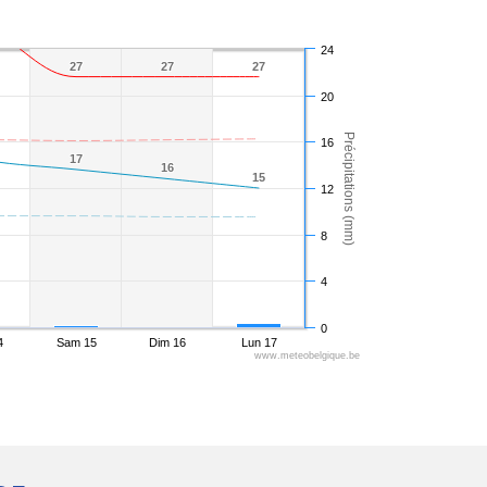
24
27
27
27
27
27
27
20
Précipitations (mm)
16
17
17
16
16
15
15
12
8
4
0
4
Sam 15
Dim 16
Lun 17
www.meteobelgique.be