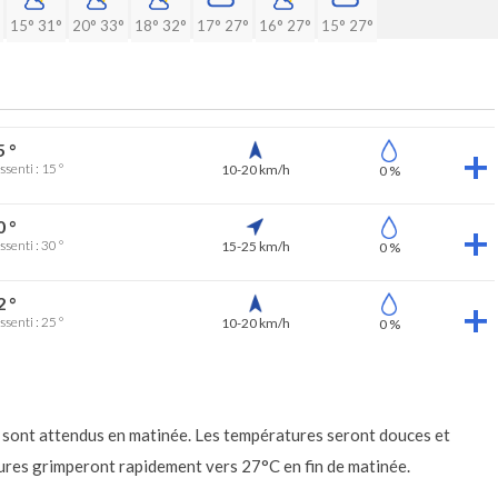
15°
31°
20°
33°
18°
32°
17°
27°
16°
27°
15°
27°
5 °
ssenti : 15 °
10-20 km/h
0 %
0 °
ssenti : 30 °
15-25 km/h
0 %
2 °
ssenti : 25 °
10-20 km/h
0 %
 sont attendus en matinée. Les températures seront douces et
tures grimperont rapidement vers 27°C en fin de matinée.