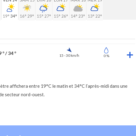
19°
34°
16°
29°
15°
27°
15°
26°
14°
23°
13°
22°
 ° / 34 °
15 - 30 km/h
0 %
ètre affichera entre 19°C le matin et 34°C l’après-midi dans une
 de secteur nord-ouest.