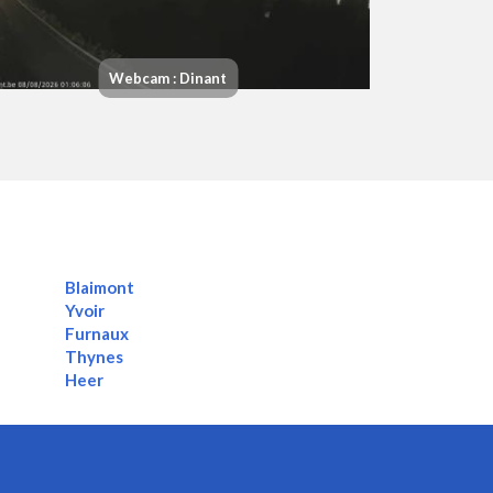
Webcam : Dinant
Blaimont
Yvoir
Furnaux
Thynes
Heer