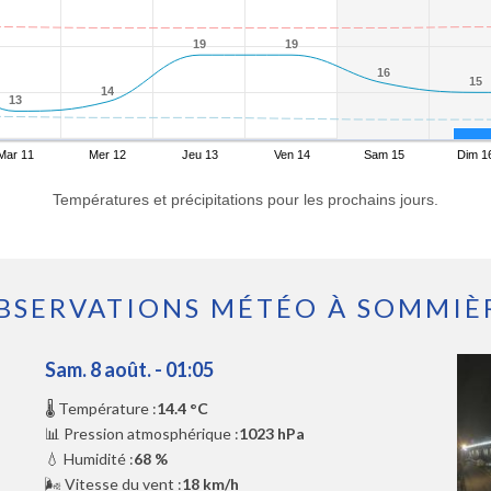
19
19
19
19
16
16
15
15
14
14
13
13
Mar 11
Mer 12
Jeu 13
Ven 14
Sam 15
Dim 1
Températures et précipitations pour les prochains jours.
BSERVATIONS MÉTÉO À SOMMIÈ
Sam. 8 août. - 01:05
🌡️ Température :
14.4 °C
📊 Pression atmosphérique :
1023 hPa
💧 Humidité :
68 %
🌬️ Vitesse du vent :
18 km/h