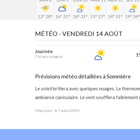
12°
28°
16°
31°
18°
31°
13°
27°
14°
31°
19°
34°
MÉTÉO -
VENDREDI 14 AOÛT
Journée
19
Ciel peu nuageux
Prévisions météo détaillées à Sommière
Le soleil brillera avec quelques nuages. Le thermom
ambiance caniculaire. Le vent soufflera faiblement
Mise à jour : le
7 août 22h05