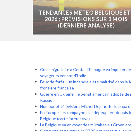
TENDANCES MÉTÉO BELGIQUE ÉT
2026 : PRÉVISIONS SUR 3 MOIS
(DERNIÈRE ANALYSE)
Crise migratoire à Ceuta : l’Espagne va imposer de
voyageurs venant d’Italie
Feux de forêt : un incendie a été maîtrisé dans la 
frontière française
Guerre en Ukraine : le Sénat américain adopte de 
Russie
Humour et télévision : Michel Dejeneffe, le papa 
En Europe, les campagnes se dépeuplent depuis l
Belgique (carte interactive)
La Belgique va envoyer des militaires au Groenlan
Comment et pourquoi la RTBF a reconstitué les p