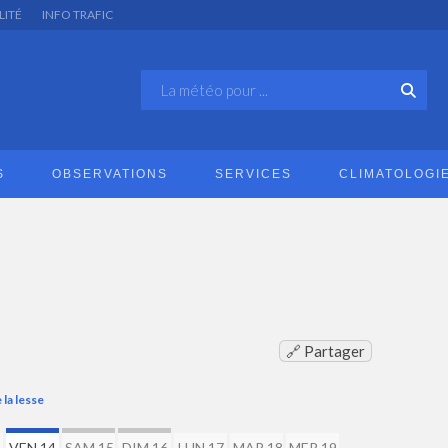
LITÉ
INFO TRAFIC
S
OBSERVATIONS
SERVICES
CLIMATOLOGI
🔗 Partager
la lesse
VEN 14
SAM 15
DIM 16
LUN 17
MAR 18
MER 19