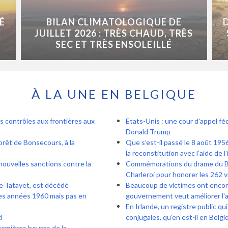
É
BILAN CLIMATOLOGIQUE DE
JUILLET 2026 : TRÈS CHAUD, TRÈS
SEC ET TRÈS ENSOLEILLÉ
À LA UNE EN BELGIQUE
s contrôles aux frontières aux
Etats-Unis : une cour d'appel féd
Donald Trump
forêt de Bonsecours, à la
Que s’est-il passé le 8 août 1956
la reconstitution avec l’aide de l’
nouvelles sanctions contre la
Commémorations du drame du Bois
Charleroi pour honorer les 262 v
de Tatayet, est décédé
Beaucoup de victimes ont encore 
es années 1960 mais pas en
gouvernement veut améliorer l'
En Irlande, un registre public qu
d
conjugales, qu’en est-il en Belgi
remières heures de la