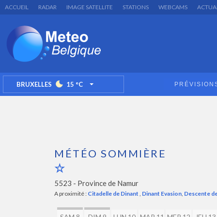
ACCUEIL
RADAR
IMAGE SATELLITE
STATIONS
WEBCAMS
ACTUA
BRUXELLES
15
°C
PRÉVISION
TOGGLE DROPDOWN
MÉTÉO SOMMIÈRE
5523 -
Province de Namur
A proximité :
Citadelle de Dinant
,
Dinant Evasion
,
Descente de 
SAM 8
DIM 9
LUN 10
MAR 11
MER 12
JEU 13