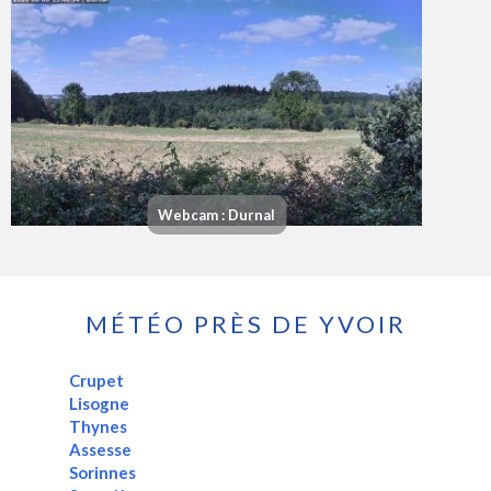
Webcam : Durnal
MÉTÉO PRÈS DE YVOIR
Crupet
Lisogne
Thynes
Assesse
Sorinnes