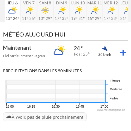
JEU 6
VEN 7
SAM 8
DIM 9
LUN 10
MAR 11
MER 12
JEU 
13°
24°
11°
25°
13°
29°
17°
32°
19°
31°
15°
29°
17°
33°
21°
3
MÉTÉO AUJOURD'HUI
Maintenant
24 °
Res : 25°
30 km/h
Ciel partiellement nuageux
PRÉCIPITATIONS DANS LES 90 MINUTES
Intense
Modérée
Faible
16:00
16:15
16:30
16:45
17:00
www.meteobelgique.be
🌧️
À Yvoir, pas de pluie prochainement