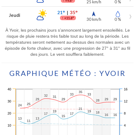
↑
+9.8°
25 km/h
0 %
21°
|
35°
Jeudi
↑
+11.8°
30 km/h
0 %
À Yvoir, les prochains jours s’annoncent largement ensoleillés. Le
risque de pluie restera très faible tout au long de la période. Les
températures seront nettement au-dessus des normales avec un
épisode de forte chaleur, avec une progression de 27° à 31° au fil
des jours. Le vent soufflera faiblement.
GRAPHIQUE MÉTÉO : YVOIR
40
16
35
35
33
33
33
33
32
32
31
31
29
29
29
29
29
29
29
29
28
28
30
12
25
25
24
24
21
21
19
19
19
19
18
18
20
8
17
17
17
17
16
16
16
16
15
15
13
13
13
13
11
11
10
4