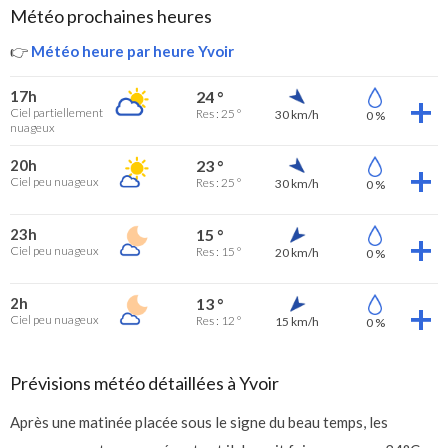
Météo prochaines heures
👉
Météo heure par heure Yvoir
17h
24 °
Ciel partiellement
Res : 25 °
30 km/h
0 %
nuageux
20h
23 °
Ciel peu nuageux
Res : 25 °
30 km/h
0 %
23h
15 °
Ciel peu nuageux
Res : 15 °
20 km/h
0 %
2h
13 °
Ciel peu nuageux
Res : 12 °
15 km/h
0 %
Prévisions météo détaillées à Yvoir
Après une matinée placée sous le signe du beau temps, les