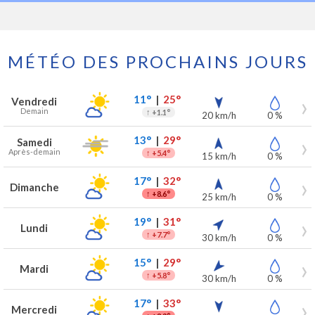
MÉTÉO DES PROCHAINS JOURS
Prévisions météo à Yvoir pour les 7 prochains jours
Jour
Météo
Températures
Vent
Précipitations
11°
|
25°
Vendredi
Demain
↑
+1.1°
20 km/h
0 %
13°
|
29°
Samedi
Après-demain
↑
+5.4°
15 km/h
0 %
17°
|
32°
Dimanche
↑
+8.6°
25 km/h
0 %
19°
|
31°
Lundi
↑
+7.7°
30 km/h
0 %
15°
|
29°
Mardi
↑
+5.8°
30 km/h
0 %
17°
|
33°
Mercredi