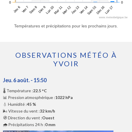
0
0
Jeu 6
Dim 9
Mer 12
Sam 15
Sam 8
Mar 11
Ven 14
Lun 17
Ven 7
Lun 10
Jeu 13
Dim 16
www.meteobelgique.be
Températures et précipitations pour les prochains jours.
OBSERVATIONS MÉTÉO À
YVOIR
Jeu. 6 août. - 15:50
🌡️ Température :
22.5 °C
📊 Pression atmosphérique :
1022 hPa
💧 Humidité :
45 %
🌬️ Vitesse du vent :
32 km/h
🧭 Direction du vent :
Ouest
🌧️ Précipitations 24 h :
0 mm