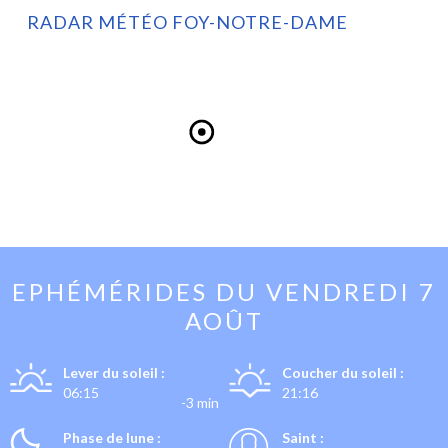
RADAR MÉTÉO FOY-NOTRE-DAME
EPHÉMÉRIDES DU
VENDREDI 7
AOÛT
Lever du soleil :
Coucher du soleil :
06:15
21:16
-3 min
Phase de lune :
Saint :