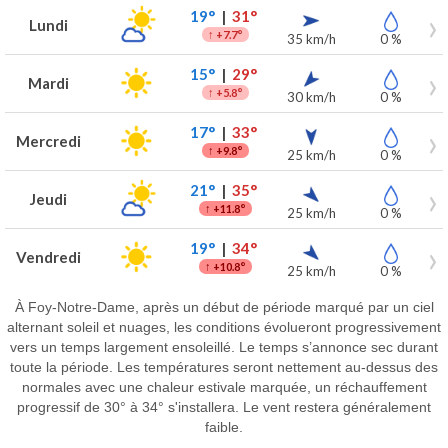
19°
|
31°
Lundi
↑
+7.7°
35 km/h
0 %
15°
|
29°
Mardi
↑
+5.8°
30 km/h
0 %
17°
|
33°
Mercredi
↑
+9.8°
25 km/h
0 %
21°
|
35°
Jeudi
↑
+11.8°
25 km/h
0 %
19°
|
34°
Vendredi
↑
+10.8°
25 km/h
0 %
À Foy-Notre-Dame, après un début de période marqué par un ciel
alternant soleil et nuages, les conditions évolueront progressivement
vers un temps largement ensoleillé. Le temps s’annonce sec durant
toute la période. Les températures seront nettement au-dessus des
normales avec une chaleur estivale marquée, un réchauffement
progressif de 30° à 34° s'installera. Le vent restera généralement
faible.