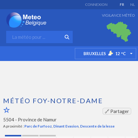
CONNEXION
FR
NL
VIGILANCE MÉTÉO
BRUXELLES
12
°C
TO
MÉTÉO FOY-NOTRE-DAME
🔗 Partager
5504 -
Province de Namur
A proximité :
Parc de Furfooz
,
Dinant Evasion
,
Descente de la lesse