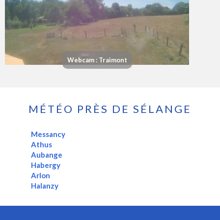
Webcam : Traimont
MÉTÉO PRÈS DE SÉLANGE
Messancy
Athus
Aubange
Habergy
Arlon
Halanzy