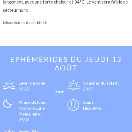
largement, avec une forte chaleur et 34°C. Le vent sera faible de
secteur nord.
Mise à jour : le
8 août 13h18
EPHÉMÉRIDES DU
JEUDI 13
AOÛT
Lever du soleil :
Coucher du soleil :
06:22
20:59
-3 min
Phase de lune :
Saint :
Nouvelle Lune
Hippolyte
Pleine lune :
27/08
Index UV :