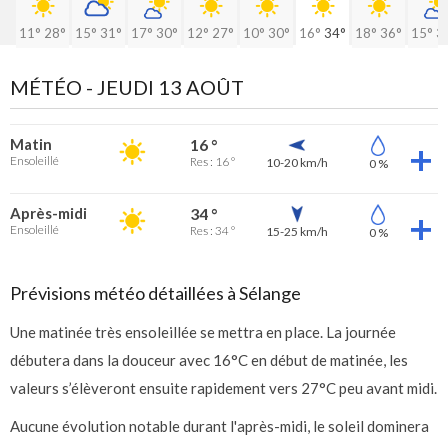
11°
28°
15°
31°
17°
30°
12°
27°
10°
30°
16°
34°
18°
36°
15°
3
MÉTÉO -
JEUDI 13 AOÛT
Matin
16 °
Ensoleillé
Res : 16 °
10-20 km/h
0 %
Après-midi
34 °
Ensoleillé
Res : 34 °
15-25 km/h
0 %
Prévisions météo détaillées à Sélange
Une matinée très ensoleillée se mettra en place. La journée
débutera dans la douceur avec 16°C en début de matinée, les
valeurs s’élèveront ensuite rapidement vers 27°C peu avant midi.
Aucune évolution notable durant l'après-midi, le soleil dominera