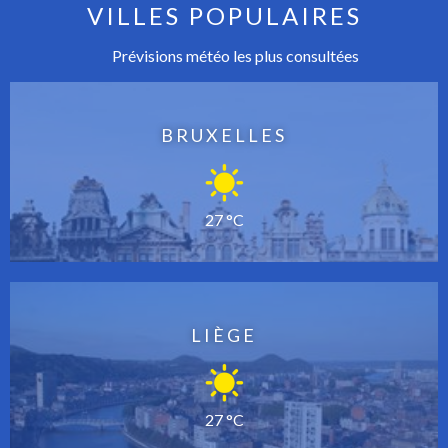
VILLES POPULAIRES
Prévisions météo les plus consultées
BRUXELLES
27 °C
LIÈGE
27 °C