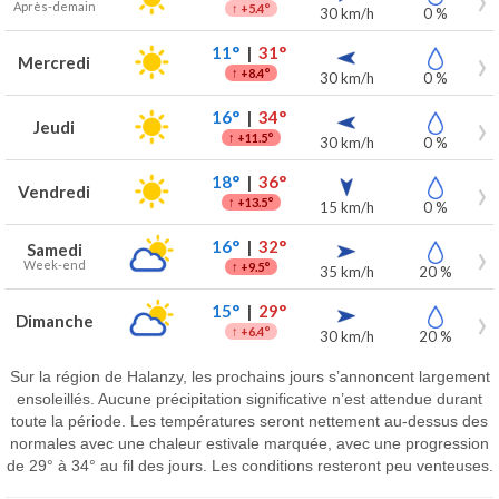
Après-demain
↑
+5.4°
30 km/h
0 %
11°
|
31°
Mercredi
↑
+8.4°
30 km/h
0 %
16°
|
34°
Jeudi
↑
+11.5°
30 km/h
0 %
18°
|
36°
Vendredi
↑
+13.5°
15 km/h
0 %
16°
|
32°
Samedi
Week-end
↑
+9.5°
35 km/h
20 %
15°
|
29°
Dimanche
↑
+6.4°
30 km/h
20 %
Sur la région de Halanzy, les prochains jours s’annoncent largement
ensoleillés. Aucune précipitation significative n’est attendue durant
toute la période. Les températures seront nettement au-dessus des
normales avec une chaleur estivale marquée, avec une progression
de 29° à 34° au fil des jours. Les conditions resteront peu venteuses.