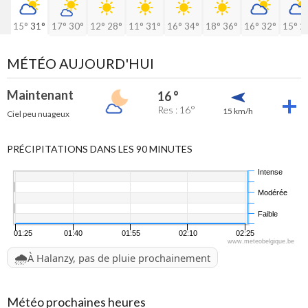
15°
31°
17°
30°
12°
28°
11°
31°
16°
34°
18°
36°
16°
32°
15°
2
MÉTÉO AUJOURD'HUI
Maintenant
16 °
Res : 16°
15 km/h
Ciel peu nuageux
PRÉCIPITATIONS DANS LES 90 MINUTES
Intense
Modérée
Faible
01:25
01:40
01:55
02:10
02:25
www.meteobelgique.be
🌧️
À Halanzy, pas de pluie prochainement
Météo prochaines heures