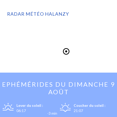
RADAR MÉTÉO HALANZY
EPHÉMÉRIDES DU
DIMANCHE 9
AOÛT
Lever du soleil :
Coucher du soleil :
06:17
21:07
-3 min