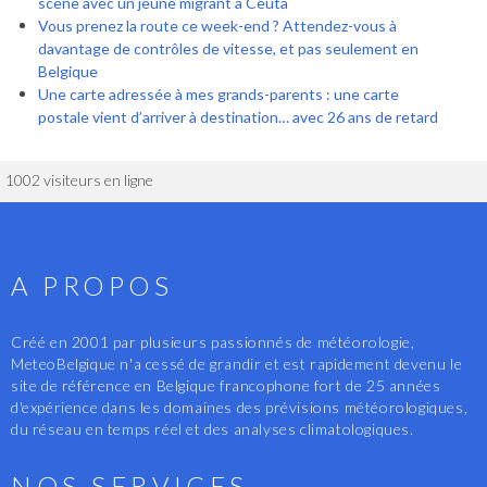
scène avec un jeune migrant à Ceuta
Vous prenez la route ce week-end ? Attendez-vous à
davantage de contrôles de vitesse, et pas seulement en
Belgique
Une carte adressée à mes grands-parents : une carte
postale vient d’arriver à destination… avec 26 ans de retard
1002 visiteurs en ligne
A PROPOS
Créé en 2001 par plusieurs passionnés de météorologie,
MeteoBelgique n'a cessé de grandir et est rapidement devenu le
site de référence en Belgique francophone fort de 25 années
d'expérience dans les domaines des prévisions météorologiques,
du réseau en temps réel et des analyses climatologiques.
NOS SERVICES