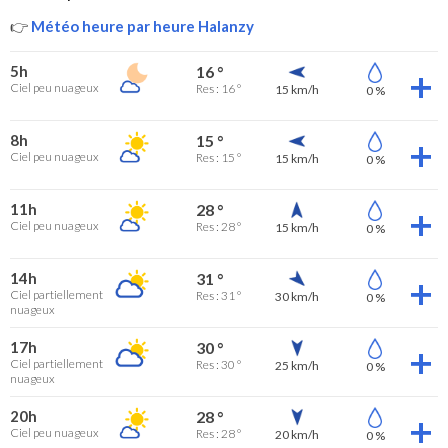
👉
Météo heure par heure Halanzy
5h
16 °
Ciel peu nuageux
Res : 16 °
15 km/h
0 %
8h
15 °
Ciel peu nuageux
Res : 15 °
15 km/h
0 %
11h
28 °
Ciel peu nuageux
Res : 28 °
15 km/h
0 %
14h
31 °
Ciel partiellement
Res : 31 °
30 km/h
0 %
nuageux
17h
30 °
Ciel partiellement
Res : 30 °
25 km/h
0 %
nuageux
20h
28 °
Ciel peu nuageux
Res : 28 °
20 km/h
0 %