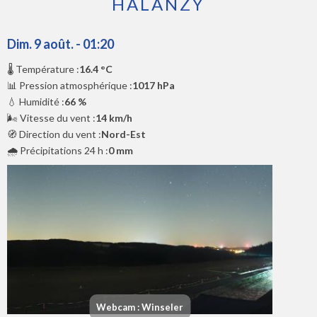
HALANZY
Dim. 9 août. - 01:20
🌡️ Température :
16.4 °C
📊 Pression atmosphérique :
1017 hPa
💧 Humidité :
66 %
🌬️ Vitesse du vent :
14 km/h
🧭 Direction du vent :
Nord-Est
🌧️ Précipitations 24 h :
0 mm
Webcam : Winseler