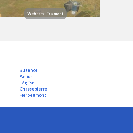
Webcam : Traimont
Buzenol
Anlier
Léglise
Chassepierre
Herbeumont