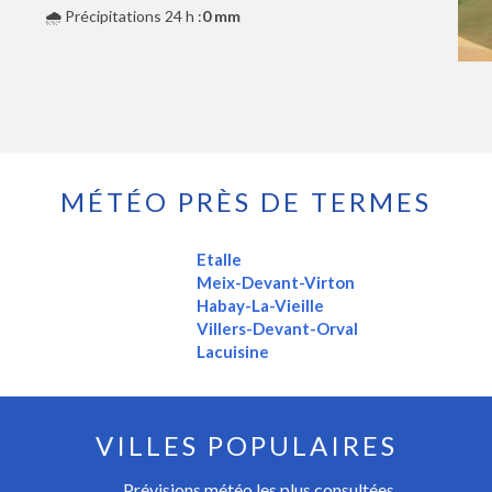
🌧️ Précipitations 24 h :
0 mm
MÉTÉO PRÈS DE TERMES
Etalle
Meix-Devant-Virton
Habay-La-Vieille
Villers-Devant-Orval
Lacuisine
VILLES POPULAIRES
Prévisions météo les plus consultées