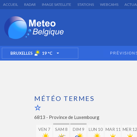
ACCUEIL
RADAR
IMAGE SATELLITE
STATIONS
WEBCAMS
ACTUA
BRUXELLES
19
°C
PRÉVISION
TOGGLE DROPDOWN
MÉTÉO TERMES
6813 -
Province de Luxembourg
VEN 7
SAM 8
DIM 9
LUN 10
MAR 11
MER 1