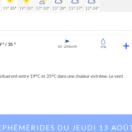
19°
35°
19°
35°
17°
30°
15°
28°
15°
27°
12°
24°
 ° / 35 °
10 - 20 km/h
0 %
 situeront entre 19°C et 35°C dans une chaleur extrême. Le vent
EPHÉMÉRIDES DU
JEUDI 13 AOÛ