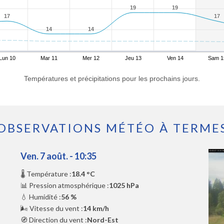
19
19
19
19
17
17
17
17
14
14
14
14
Lun 10
Mar 11
Mer 12
Jeu 13
Ven 14
Sam 1
Températures et précipitations pour les prochains jours.
OBSERVATIONS MÉTÉO À TERME
Ven. 7 août. - 10:35
🌡️ Température :
18.4 °C
📊 Pression atmosphérique :
1025 hPa
💧 Humidité :
56 %
🌬️ Vitesse du vent :
14 km/h
🧭 Direction du vent :
Nord-Est