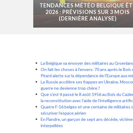
TENDANCES MÉTÉO BELGIQUE ÉT
2026 : PRÉVISIONS SUR 3 MOIS
(DERNIÈRE ANALYSE)
La Belgique va envoyer des militaires au Groenlan
On fait les choses à l'envers: 70 ans après le Bois 
Pirard alerte sur la dépendance de l'Europe aux 
La Russie accélère ses frappes en Ukraine, Moscou
guerre ne devienne trop chère ?
Que s’est-il passé le 8 août 1956 au Bois du Cazier 
la reconstitution avec l’aide de l’intelligence artific
Quatre F-16 belges et une centaine de militaires 
sécuriser l’espace aérien
En Flandre, un garçon de sept ans décède, victime
interpellées