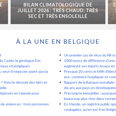
É
BILAN CLIMATOLOGIQUE DE
JUILLET 2026 : TRÈS CHAUD, TRÈS
SEC ET TRÈS ENSOLEILLÉ
À LA UNE EN BELGIQUE
d
Un premier cas de virus du Nil o
du Cazier, le géologue Éric
1000 euros de différence d’une 
métaux stratégiques
augmenté ses impôts locaux en 
 veut-il négocier avant que la
Presque 20 cents le kWh d'électr
ans: comment l'expliquer et com
? Voici le déroulé des faits et
Rapport de la Banque mondiale : 
ielle
dix ans aux pays en développem
déployés en Islande pour
Précompte immobilier : pourquoi 
beaucoup plus cher dans certa
 de violences : trois personnes
En Irlande, un registre public qu
conjugales, qu’en est-il en Belgi