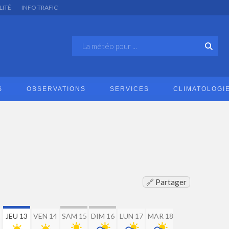
LITÉ
INFO TRAFIC
S
OBSERVATIONS
SERVICES
CLIMATOLOGI
🔗 Partager
2
JEU 13
VEN 14
SAM 15
DIM 16
LUN 17
MAR 18