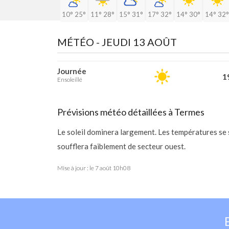
10°
25°
11°
28°
15°
31°
17°
32°
14°
30°
14°
32°
MÉTÉO -
JEUDI 13 AOÛT
Journée
19
Ensoleillé
Prévisions météo détaillées à Termes
Le soleil dominera largement. Les températures se
soufflera faiblement de secteur ouest.
Mise à jour : le
7 août 10h08