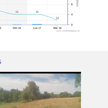
8
15
15
15
15
4
12
12
0
5
Dim 16
Lun 17
Mar 18
www.meteobelgique.be
S