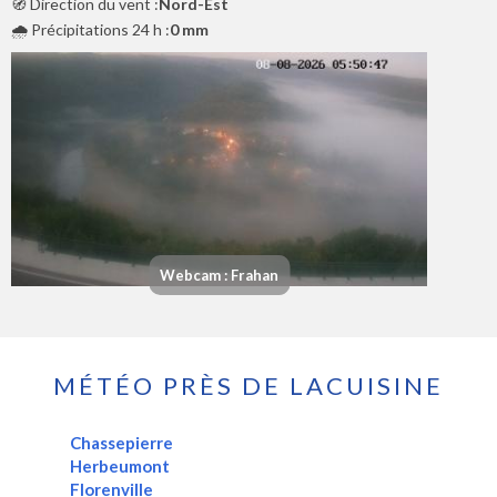
🧭 Direction du vent :
Nord-Est
🌧️ Précipitations 24 h :
0 mm
Webcam : Frahan
MÉTÉO PRÈS DE LACUISINE
Chassepierre
Herbeumont
Florenville