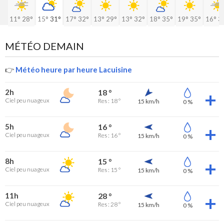
11°
28°
15°
31°
17°
32°
13°
29°
13°
32°
18°
35°
19°
35°
16°
3
MÉTÉO DEMAIN
👉
Météo heure par heure Lacuisine
2h
18 °
Ciel peu nuageux
Res : 18 °
15 km/h
0 %
5h
16 °
Ciel peu nuageux
Res : 16 °
15 km/h
0 %
8h
15 °
Ciel peu nuageux
Res : 15 °
15 km/h
0 %
11h
28 °
Ciel peu nuageux
Res : 28 °
15 km/h
0 %