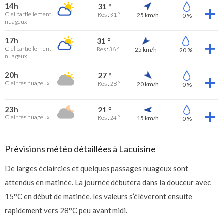
14h
31 °
Ciel partiellement
Res : 31 °
25 km/h
0 %
nuageux
17h
31 °
Ciel partiellement
Res : 36 °
25 km/h
20 %
nuageux
20h
27 °
Ciel très nuageux
Res : 28 °
20 km/h
0 %
23h
21 °
Ciel très nuageux
Res : 24 °
15 km/h
0 %
Prévisions météo détaillées à Lacuisine
De larges éclaircies et quelques passages nuageux sont
attendus en matinée. La journée débutera dans la douceur avec
15°C en début de matinée, les valeurs s’élèveront ensuite
rapidement vers 28°C peu avant midi.