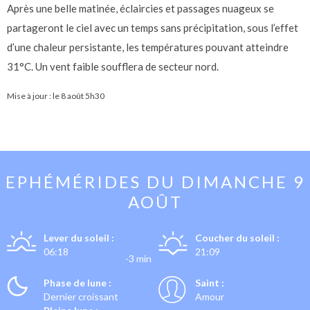
Après une belle matinée, éclaircies et passages nuageux se
partageront le ciel avec un temps sans précipitation, sous l’effet
d’une chaleur persistante, les températures pouvant atteindre
31°C. Un vent faible soufflera de secteur nord.
Mise à jour : le
8 août 5h30
EPHÉMÉRIDES DU
DIMANCHE 9
AOÛT
Lever du soleil :
Coucher du soleil :
06:18
21:09
-3 min
Phase de lune :
Saint :
Dernier croissant
Amour