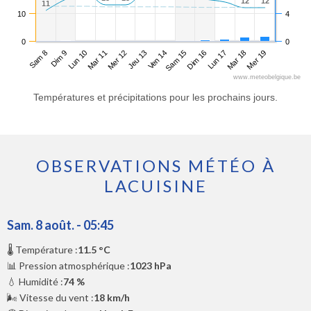
12
12
12
12
11
11
10
4
0
0
Sam 8
Mar 11
Ven 14
Lun 17
Lun 10
Jeu 13
Dim 16
Mer 19
Dim 9
Mer 12
Sam 15
Mar 18
www.meteobelgique.be
Températures et précipitations pour les prochains jours.
OBSERVATIONS MÉTÉO À
LACUISINE
Sam. 8 août. - 05:45
🌡️ Température :
11.5 °C
📊 Pression atmosphérique :
1023 hPa
💧 Humidité :
74 %
🌬️ Vitesse du vent :
18 km/h