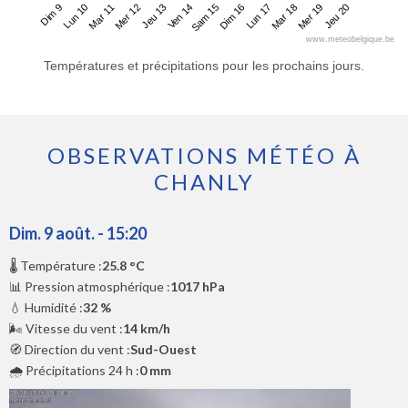
Dim 9
Mer 12
Sam 15
Mar 18
Mar 11
Ven 14
Lun 17
Jeu 20
Lun 10
Jeu 13
Dim 16
Mer 19
www.meteobelgique.be
Températures et précipitations pour les prochains jours.
OBSERVATIONS MÉTÉO À
CHANLY
Dim. 9 août. - 15:20
🌡️ Température :
25.8 °C
📊 Pression atmosphérique :
1017 hPa
💧 Humidité :
32 %
🌬️ Vitesse du vent :
14 km/h
🧭 Direction du vent :
Sud-Ouest
🌧️ Précipitations 24 h :
0 mm