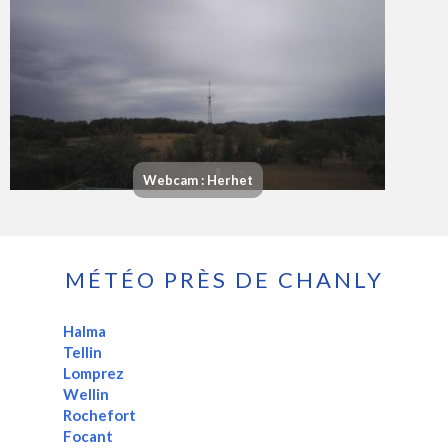
Webcam : Herhet
MÉTÉO PRÈS DE CHANLY
Halma
Tellin
Lomprez
Wellin
Rochefort
Focant