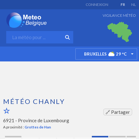
CONNEXION
FR
NL
VIGILANCE MÉTÉO
BRUXELLES
29
°C
TO
MÉTÉO CHANLY
🔗 Partager
6921 -
Province de Luxembourg
A proximité :
Grottes de Han