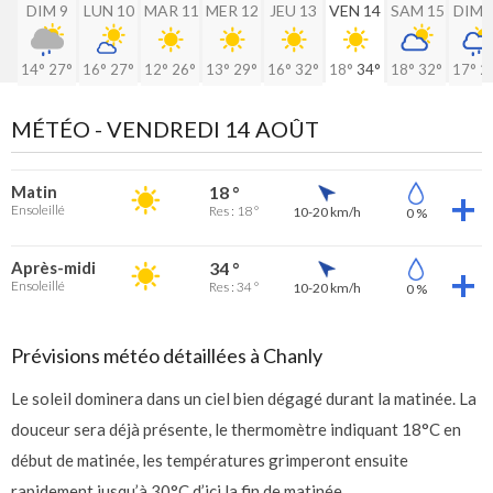
DIM 9
LUN 10
MAR 11
MER 12
JEU 13
VEN 14
SAM 15
DIM 
14°
27°
16°
27°
12°
26°
13°
29°
16°
32°
18°
34°
18°
32°
17°
2
MÉTÉO -
VENDREDI 14 AOÛT
Matin
18 °
Ensoleillé
Res : 18 °
10-20 km/h
0 %
Après-midi
34 °
Ensoleillé
Res : 34 °
10-20 km/h
0 %
Prévisions météo détaillées à Chanly
Le soleil dominera dans un ciel bien dégagé durant la matinée. La
douceur sera déjà présente, le thermomètre indiquant 18°C en
début de matinée, les températures grimperont ensuite
rapidement jusqu’à 30°C d’ici la fin de matinée.