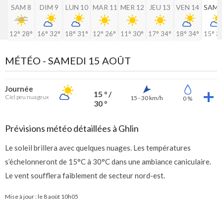
SAM 8
DIM 9
LUN 10
MAR 11
MER 12
JEU 13
VEN 14
SAM 
12°
28°
16°
32°
18°
31°
12°
26°
11°
30°
17°
34°
18°
34°
15°
3
MÉTÉO -
SAMEDI 15 AOÛT
Journée
15 ° /
Ciel peu nuageux
15 - 30 km/h
0 %
30 °
Prévisions météo détaillées à Ghlin
Le soleil brillera avec quelques nuages. Les températures
s’échelonneront de 15°C à 30°C dans une ambiance caniculaire.
Le vent soufflera faiblement de secteur nord-est.
Mise à jour : le
8 août 10h05