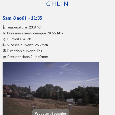
GHLIN
Sam. 8 août. - 11:35
🌡️ Température :
23.8 °C
📊 Pression atmosphérique :
1022 hPa
💧 Humidité :
45 %
🌬️ Vitesse du vent :
25 km/h
🧭 Direction du vent :
Est
🌧️ Précipitations 24 h :
0 mm
Webcam : Bougnies