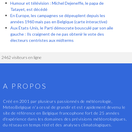
Humour et télévision : Michel Dejeneffe, le papa de
Tatayet, est décédé
En Europe, les campagnes se dépeuplent depuis les
années 1960 mais pas en Belgique (carte interactive)
Aux États-Unis, le Parti démocrate bousculé par son aile
gauche : Ils craignent de ne pas obtenir le vote des
électeurs centristes aux midterms
2462 visiteurs en ligne
A PROPOS
Créé en 2001 par plusieurs passionnés de météorologie,
MeteoBelgique n'a cessé de grandir et est rapidement devenu le
site de référence en Belgique francophone fort de 25 années
d'expérience dans les domaines des prévisions météorologiques,
du réseau en temps réel et des analyses climatologiques.