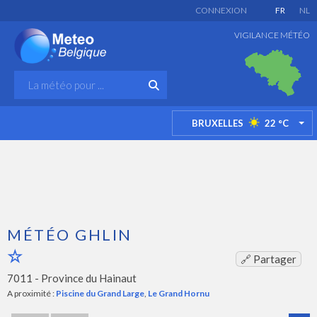
CONNEXION
FR
NL
VIGILANCE MÉTÉO
BRUXELLES
22
°C
TO
MÉTÉO GHLIN
🔗 Partager
7011 -
Province du Hainaut
A proximité :
Piscine du Grand Large
,
Le Grand Hornu