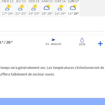
1
MER 12
JEU 13
VEN 14
SAM 15
DIM 16
LUN 17
17°
34°
21°
35°
19°
33°
18°
28°
16°
29°
16°
28°
 ° / 28 °
25 - 40 km/h
20 %
 le temps sera généralement sec. Les températures s’échelonneront de
fflera faiblement de secteur ouest.