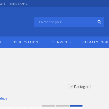
LITÉ
INFO TRAFIC
S
OBSERVATIONS
SERVICES
CLIMATOLOGI
🔗 Partager
orique