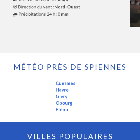
🧭 Direction du vent :
Nord-Ouest
🌧️ Précipitations 24 h :
0 mm
MÉTÉO PRÈS DE SPIENNES
Cuesmes
Havre
Givry
Obourg
Flénu
VILLES POPULAIRES