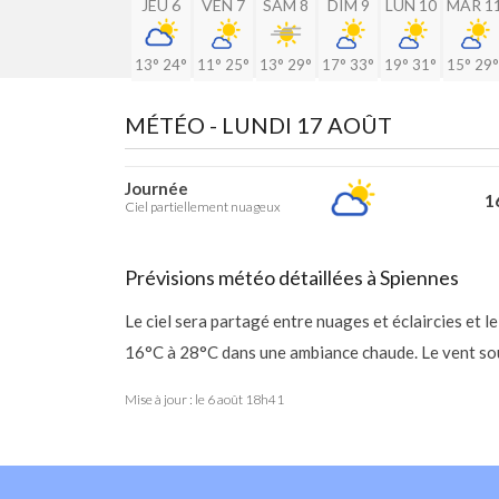
JEU 6
VEN 7
SAM 8
DIM 9
LUN 10
MAR 1
13°
24°
11°
25°
13°
29°
17°
33°
19°
31°
15°
29°
MÉTÉO -
LUNDI 17 AOÛT
Journée
16
Ciel partiellement nuageux
Prévisions météo détaillées à Spiennes
Le ciel sera partagé entre nuages et éclaircies et
16°C à 28°C dans une ambiance chaude. Le vent sou
Mise à jour : le
6 août 18h41