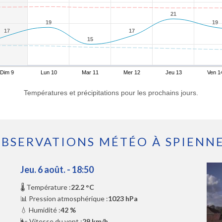
21
21
19
19
19
19
17
17
17
17
15
15
Dim 9
Lun 10
Mar 11
Mer 12
Jeu 13
Ven 1
Températures et précipitations pour les prochains jours.
BSERVATIONS MÉTÉO À SPIENN
Jeu. 6 août. - 18:50
🌡️ Température :
22.2 °C
📊 Pression atmosphérique :
1023 hPa
💧 Humidité :
42 %
🌬️ Vitesse du vent :
29 km/h