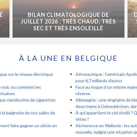
É
BILAN CLIMATOLOGIQUE DE
JUILLET 2026 : TRÈS CHAUD, TRÈS
SEC ET TRÈS ENSOLEILLÉ
À LA UNE EN BELGIQUE
sque sur le réseau électrique
Aéronautique : l’américain Apoll
pour 6,7 milliards d’euros
e noir, ou comment les
Face au risque d’un séisme maje
ricaines
réserve
rique clandestine de cigarettes
Allemagne : une vingtaine de ble
deux trams à Gelsenkirchen, dan
e la baignoire de nos salles de
À qui appartient le ciel étoilé ?
têtes ?
iment faire gagner un siècle en
Sécheresse en Wallonie : les au
nouvelle, malgré une situation 