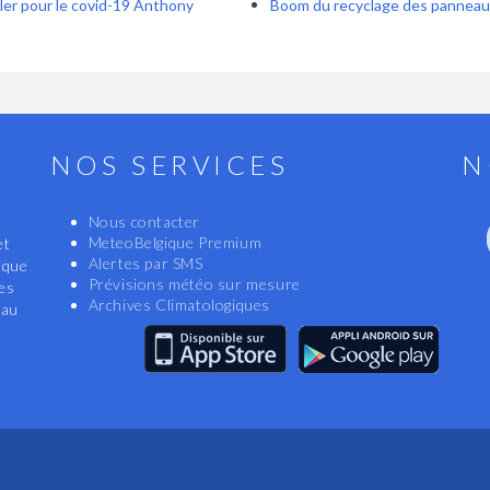
iller pour le covid-19 Anthony
Boom du recyclage des panneau
NOS SERVICES
N
Nous contacter
MeteoBelgique Premium
et
Alertes par SMS
ique
Prévisions météo sur mesure
les
Archives Climatologiques
eau