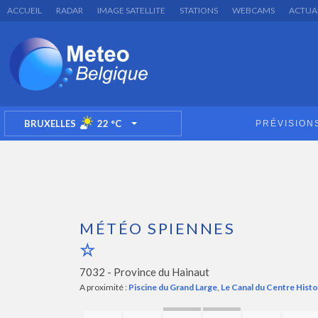
ACCUEIL
RADAR
IMAGE SATELLITE
STATIONS
WEBCAMS
ACTUA
BRUXELLES
22
°C
PRÉVISION
TOGGLE DROPDOWN
MÉTÉO SPIENNES
7032 -
Province du Hainaut
A proximité :
Piscine du Grand Large
,
Le Canal du Centre Hist