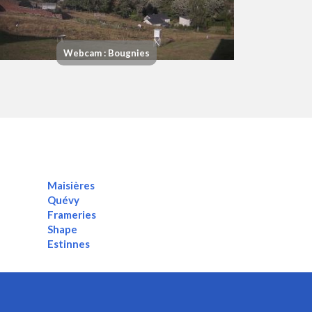
Webcam : Bougnies
Maisières
Quévy
Frameries
Shape
Estinnes