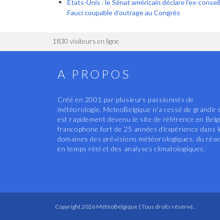
Etats-Unis : le Sénat américain déclare l’ex-conse
Fauci coupable d’outrage au Congrès
1830 visiteurs en ligne
A PROPOS
Créé en 2001 par plusieurs passionnés de
météorologie, MeteoBelgique n'a cessé de grandir 
est rapidement devenu le site de référence en Belg
francophone fort de 25 années d'expérience dans 
domaines des prévisions météorologiques, du rés
en temps réel et des analyses climatologiques.
Copyright 2026 MétéoBelgique | Tous droits réservé..