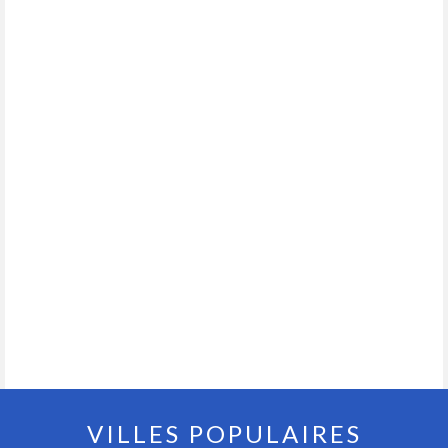
VILLES POPULAIRES