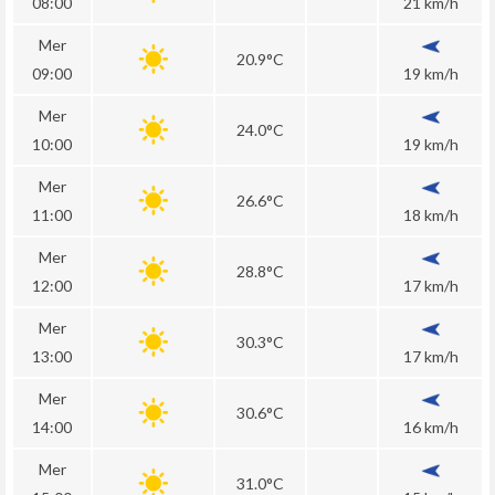
08:00
21 km/h
Mer
20.9°C
09:00
19 km/h
Mer
24.0°C
10:00
19 km/h
Mer
26.6°C
11:00
18 km/h
Mer
28.8°C
12:00
17 km/h
Mer
30.3°C
13:00
17 km/h
Mer
30.6°C
14:00
16 km/h
Mer
31.0°C