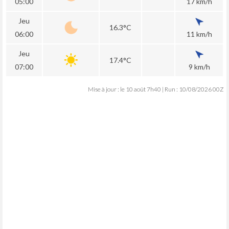
05:00
17 km/h
Jeu
16.3°C
06:00
11 km/h
Jeu
17.4°C
07:00
9 km/h
Mise à jour : le 10 août 7h40 | Run : 10/08/2026 00Z