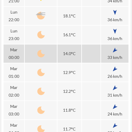
21:00
34 km/h
Lun
18.1°C
22:00
36 km/h
Lun
16.1°C
23:00
36 km/h
Mar
14.0°C
00:00
33 km/h
Mar
12.9°C
01:00
26 km/h
Mar
12.2°C
02:00
31 km/h
Mar
11.8°C
03:00
24 km/h
Mar
11.7°C