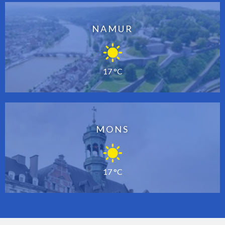
NAMUR
17 °C
MONS
17 °C