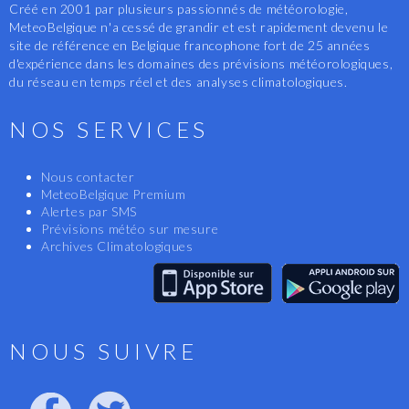
Créé en 2001 par plusieurs passionnés de météorologie,
MeteoBelgique n'a cessé de grandir et est rapidement devenu le
site de référence en Belgique francophone fort de 25 années
d'expérience dans les domaines des prévisions météorologiques,
du réseau en temps réel et des analyses climatologiques.
NOS SERVICES
Nous contacter
MeteoBelgique Premium
Alertes par SMS
Prévisions météo sur mesure
Archives Climatologiques
NOUS SUIVRE