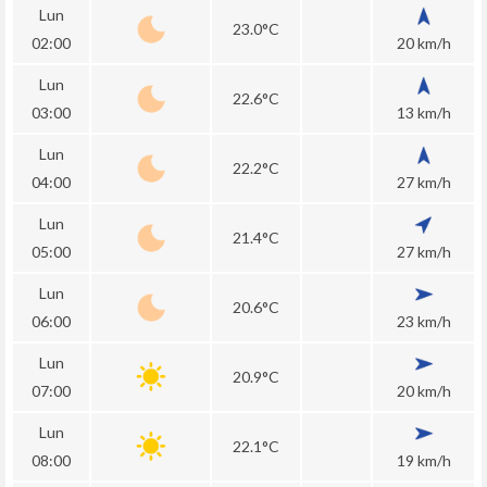
Lun
23.0°C
02:00
20 km/h
Lun
22.6°C
03:00
13 km/h
Lun
22.2°C
04:00
27 km/h
Lun
21.4°C
05:00
27 km/h
Lun
20.6°C
06:00
23 km/h
Lun
20.9°C
07:00
20 km/h
Lun
22.1°C
08:00
19 km/h