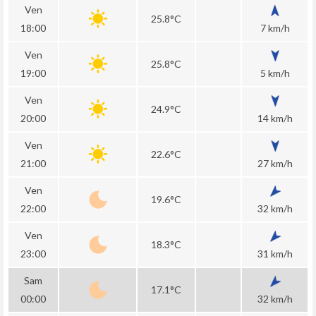
Ven
25.8°C
18:00
7 km/h
Ven
25.8°C
19:00
5 km/h
Ven
24.9°C
20:00
14 km/h
Ven
22.6°C
21:00
27 km/h
Ven
19.6°C
22:00
32 km/h
Ven
18.3°C
23:00
31 km/h
Sam
17.1°C
00:00
32 km/h