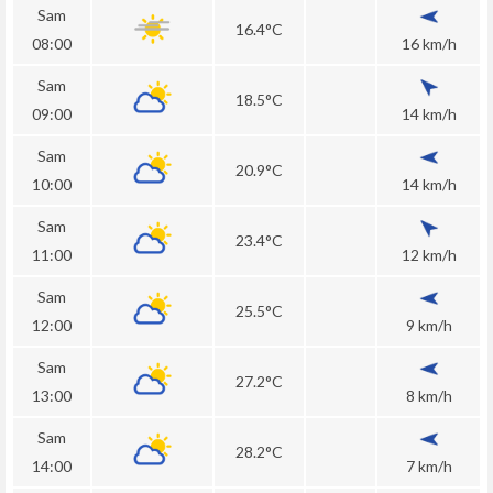
Sam
16.4°C
08:00
16 km/h
Sam
18.5°C
09:00
14 km/h
Sam
20.9°C
10:00
14 km/h
Sam
23.4°C
11:00
12 km/h
Sam
25.5°C
12:00
9 km/h
Sam
27.2°C
13:00
8 km/h
Sam
28.2°C
14:00
7 km/h