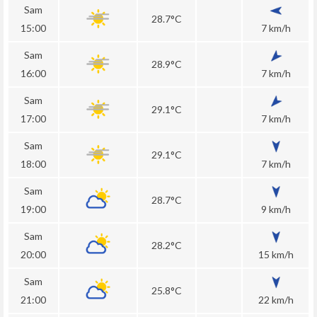
Sam
28.7°C
15:00
7 km/h
Sam
28.9°C
16:00
7 km/h
Sam
29.1°C
17:00
7 km/h
Sam
29.1°C
18:00
7 km/h
Sam
28.7°C
19:00
9 km/h
Sam
28.2°C
20:00
15 km/h
Sam
25.8°C
21:00
22 km/h