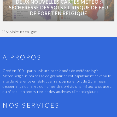
DEUX NOUVELLES CARTES MÉTÉO :
SÉCHERESSE DES SOLS ET RISQUE DE FEU
DE FORÊT EN BELGIQUE
2564 visiteurs en ligne
A PROPOS
Créé en 2001 par plusieurs passionnés de météorologie,
MeteoBelgique n'a cessé de grandir et est rapidement devenu le
site de référence en Belgique francophone fort de 25 années
d'expérience dans les domaines des prévisions météorologiques,
du réseau en temps réel et des analyses climatologiques.
NOS SERVICES