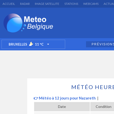
ACCUEIL
RADAR
IMAGE SATELLITE
STATIONS
WEBCAMS
ACTUA
BRUXELLES
11
°C
PRÉVISION
TOGGLE DROPDOWN
MÉTÉO HEURE
👉 Météo à 12 jours pour Nazareth
|
Date
Condition