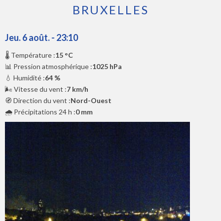
BRUXELLES
Jeu. 6 août. - 23:10
🌡️ Température :
15 °C
📊 Pression atmosphérique :
1025 hPa
💧 Humidité :
64 %
🌬️ Vitesse du vent :
7 km/h
🧭 Direction du vent :
Nord-Ouest
🌧️ Précipitations 24 h :
0 mm