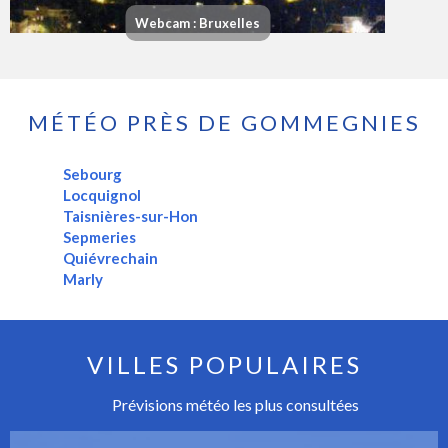
Webcam : Bruxelles
MÉTÉO PRÈS DE GOMMEGNIES
Sebourg
Locquignol
Taisnières-sur-Hon
Sepmeries
Quiévrechain
Marly
VILLES POPULAIRES
Prévisions météo les plus consultées