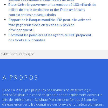
Etats-Unis : le gouvernement a remboursé 100 milliards de
dollars de droits de douane et des Etats américains
contestent les nouveaux droits
Rapport de la Banque mondiale : l’IA peut-elle vraiment
faire gagner un siècle en dix ans aux pays en
développement ?
Comment les pompiers et les agents du DNF préparent
nos forêts aux incendies
2431 visiteurs en ligne
A PROPOS
Créé en 2001 par plusieurs passionnés de météorologie,
MeteoBelgique n'a cessé de grandir et est rapidement devenu le
site de référence en Belgique francophone fort de 25 années
d'expérience dans les domaines des prévisions météorologiques,