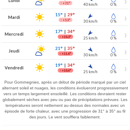
Lundi
↑
+7.1°
40 km/h
0 %
15°
|
29°
Mardi
↑
+5.3°
30 km/h
0 %
17°
|
34°
Mercredi
↑
+10.3°
25 km/h
0 %
21°
|
35°
Jeudi
↑
+11.4°
30 km/h
0 %
19°
|
34°
Vendredi
↑
+10.4°
25 km/h
0 %
Pour Gommegnies, après un début de période marqué par un ciel
alternant soleil et nuages, les conditions évolueront progressivement
vers un temps largement ensoleillé. Les conditions devraient rester
globalement sèches avec peu ou pas de précipitations prévues. Les
températures seront nettement au-dessus des normales avec un
épisode de forte chaleur, avec une progression de 31° à 35° au fil
des jours. Le vent soufflera faiblement.