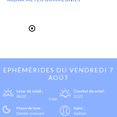
EPHÉMÉRIDES DU
VENDREDI 7
AOÛT
Lever du soleil :
Coucher du soleil :
06:20
21:21
-3 min
Phase de lune :
Saint :
Dernier croissant
Gaétan