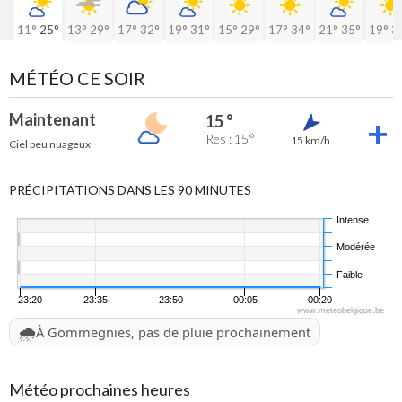
11°
25°
13°
29°
17°
32°
19°
31°
15°
29°
17°
34°
21°
35°
19°
3
MÉTÉO CE SOIR
Maintenant
15 °
Res : 15°
15 km/h
Ciel peu nuageux
PRÉCIPITATIONS DANS LES 90 MINUTES
Intense
Modérée
Faible
23:20
23:35
23:50
00:05
00:20
www.meteobelgique.be
🌧️
À Gommegnies, pas de pluie prochainement
Météo prochaines heures