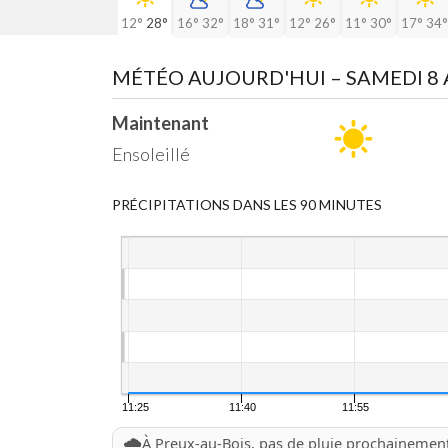
12°
28°
16°
32°
18°
31°
12°
26°
11°
30°
17°
34°
MÉTÉO AUJOURD'HUI
– SAMEDI 8
Maintenant
Ensoleillé
PRÉCIPITATIONS DANS LES 90 MINUTES
11:25
11:40
11:55
🌧️
À Preux-au-Bois, pas de pluie prochainemen