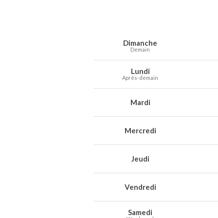
Prévisions météo à Preux-au-Bois pour
Jour
Météo
Températures
Vent
Préc
Dimanche
Demain
Lundi
Après-demain
Mardi
Mercredi
Jeudi
Vendredi
Samedi