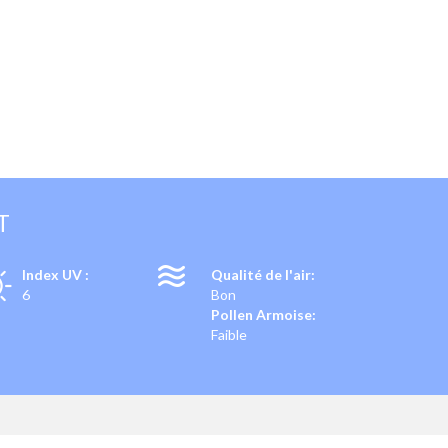
T
Index UV :
Qualité de l'air:
6
Bon
Pollen Armoise:
Faible