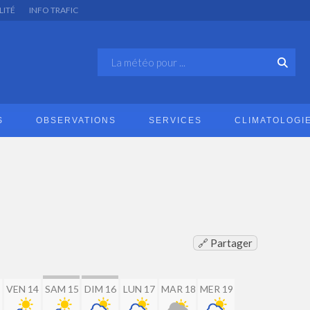
LITÉ
INFO TRAFIC
S
OBSERVATIONS
SERVICES
CLIMATOLOGI
🔗 Partager
VEN 14
SAM 15
DIM 16
LUN 17
MAR 18
MER 19