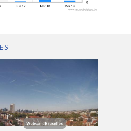
0
6
Lun 17
Mar 18
Mer 19
www.meteobelgique.be
ES
Webcam : Bruxelles