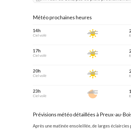
Météo prochaines heures
14h
2
Ciel voilé
R
17h
2
Ciel voilé
R
20h
2
Ciel voilé
R
23h
1
Ciel voilé
R
Prévisions météo détaillées à Preux-au-Boi
Après une matinée ensoleillée, de larges éclaircies