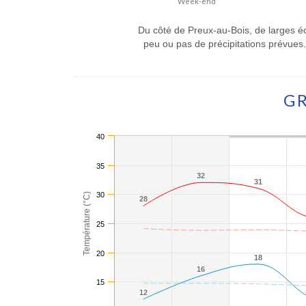
Week-end
Du côté de Preux-au-Bois, de larges éc
peu ou pas de précipitations prévue
GR
40
35
32
32
31
31
30
Température (°C)
28
28
25
20
18
18
16
16
15
12
12