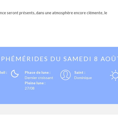
nce seront présents, dans une atmosphère encore clémente, le
EPHÉMÉRIDES DU
SAMEDI 8 AOÛ
eil :
Phase de lune :
Saint :
Dernier croissant
Dominique
Pleine lune :
27/08