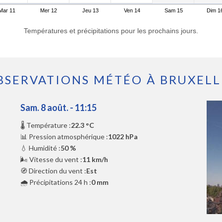
Mar 11
Mer 12
Jeu 13
Ven 14
Sam 15
Dim 1
Températures et précipitations pour les prochains jours.
BSERVATIONS MÉTÉO À BRUXELL
Sam. 8 août. - 11:15
🌡️ Température :
22.3 °C
📊 Pression atmosphérique :
1022 hPa
💧 Humidité :
50 %
🌬️ Vitesse du vent :
11 km/h
🧭 Direction du vent :
Est
🌧️ Précipitations 24 h :
0 mm