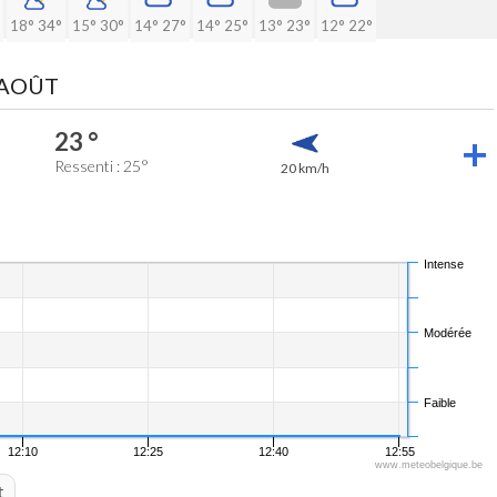
18°
34°
15°
30°
14°
27°
14°
25°
13°
23°
12°
22°
 AOÛT
23 °
Ressenti : 25°
20 km/h
Intense
Modérée
Faible
12:10
12:25
12:40
12:55
www.meteobelgique.be
t