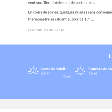
vent soufflera faiblement de secteur est.
En cours de soirée, quelques nuages sans conséque
thermomètre se situant autour de 19°C.
Mise à jour : le
8 août 11h10
Lever du soleil :
Coucher du sol
06:22
21:19
-3 min