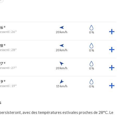
6 °
essenti : 26 °
20 km/h
0 %
8 °
essenti : 28 °
20 km/h
0 %
7 °
essenti : 27 °
20 km/h
0 %
9 °
essenti : 19 °
15 km/h
0 %
s
 persisteront, avec des températures estivales proches de 28°C. Le