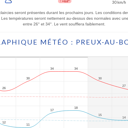
↑
+6.6°
30 km/h
laircies seront présentes durant les prochains jours. Les conditions d
s. Les températures seront nettement au-dessus des normales avec une
entre 26° et 34°. Le vent soufflera faiblement.
APHIQUE MÉTÉO : PREUX-AU-B
34
34
34
34
30
30
30
30
27
27
26
26
18
18
17
17
15
15
14
14
12
12
11
11