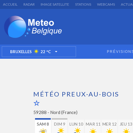
ACCUEIL
RADAR
IMAGE SATELLITE
STATIONS
WEBCAMS
ACTUA
BRUXELLES
22
°C
PRÉVISION
TOGGLE DROPDOWN
MÉTÉO PREUX-AU-BOIS
59288 -
Nord (France)
SAM 8
DIM 9
LUN 10
MAR 11
MER 12
JEU 13