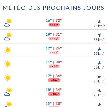
MÉTÉO DES PROCHAINS JOURS
 les 7 prochains jours
ipitations
16°
|
32°
↑
+8.2°
25 km/h
18°
|
31°
↑
+7.1°
35 km/h
12°
|
26°
↑
+2.3°
30 km/h
11°
|
30°
↑
+6.3°
30 km/h
17°
|
34°
↑
+10.4°
20 km/h
18°
|
34°
↑
+10.4°
25 km/h
15°
|
30°