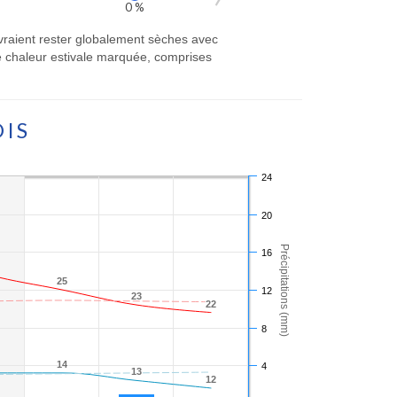
0 %
evraient rester globalement sèches avec
 chaleur estivale marquée, comprises
OIS
24
20
Précipitations (mm)
16
25
25
12
23
23
22
22
8
14
14
4
13
13
12
12