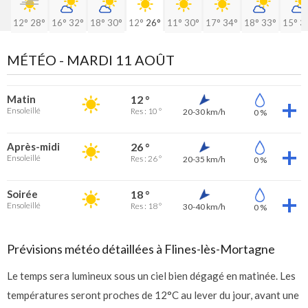
12°
28°
16°
32°
18°
30°
12°
26°
11°
30°
17°
34°
18°
33°
15°
3
MÉTÉO -
MARDI 11 AOÛT
Matin
12 °
Ensoleillé
Res : 10 °
20-30 km/h
0 %
Après-midi
26 °
Ensoleillé
Res : 26 °
20-35 km/h
0 %
Soirée
18 °
Ensoleillé
Res : 18 °
30-40 km/h
0 %
Prévisions météo détaillées à Flines-lès-Mortagne
Le temps sera lumineux sous un ciel bien dégagé en matinée. Les
températures seront proches de 12°C au lever du jour, avant une