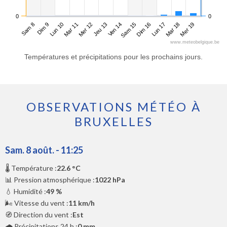
0
0
Sam 8
Mar 11
Ven 14
Lun 17
Lun 10
Jeu 13
Dim 16
Mer 19
Dim 9
Mer 12
Sam 15
Mar 18
www.meteobelgique.be
Températures et précipitations pour les prochains jours.
OBSERVATIONS MÉTÉO À
BRUXELLES
Sam. 8 août. - 11:25
🌡️ Température :
22.6 °C
📊 Pression atmosphérique :
1022 hPa
💧 Humidité :
49 %
🌬️ Vitesse du vent :
11 km/h
🧭 Direction du vent :
Est
🌧️ Précipitations 24 h :
0 mm