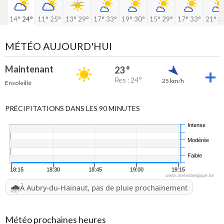
14°
24°
11°
25°
13°
29°
17°
33°
19°
30°
15°
29°
17°
33°
21°
3
MÉTÉO AUJOURD'HUI
Maintenant
23 °
Res : 24°
25 km/h
Ensoleillé
PRÉCIPITATIONS DANS LES 90 MINUTES
Intense
Modérée
Faible
18:15
18:30
18:45
19:00
19:15
www.meteobelgique.be
🌧️
À Aubry-du-Hainaut, pas de pluie prochainement
Météo prochaines heures