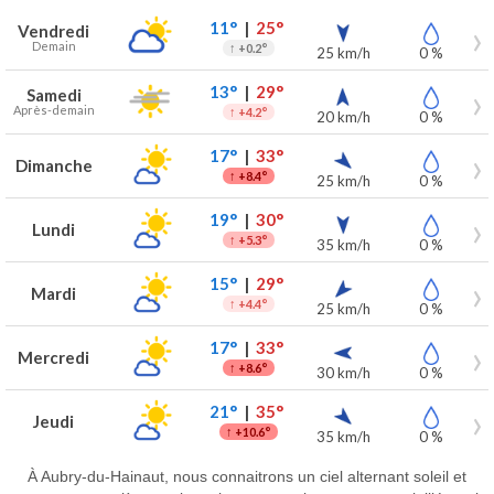
Prévisions météo à Aubry-du-Hainaut pour les 7 prochains jours
Jour
Météo
Températures
Vent
Précipitations
11°
|
25°
Vendredi
Demain
↑
+0.2°
25 km/h
0 %
13°
|
29°
Samedi
Après-demain
↑
+4.2°
20 km/h
0 %
17°
|
33°
Dimanche
↑
+8.4°
25 km/h
0 %
19°
|
30°
Lundi
↑
+5.3°
35 km/h
0 %
15°
|
29°
Mardi
↑
+4.4°
25 km/h
0 %
17°
|
33°
Mercredi
↑
+8.6°
30 km/h
0 %
21°
|
35°
Jeudi
↑
+10.6°
35 km/h
0 %
À Aubry-du-Hainaut, nous connaitrons un ciel alternant soleil et