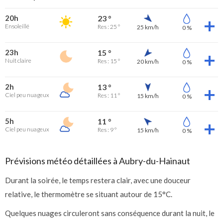
20h
23 °
Ensoleillé
Res : 25 °
25 km/h
0 %
23h
15 °
Nuit claire
Res : 15 °
20 km/h
0 %
2h
13 °
Ciel peu nuageux
Res : 11 °
15 km/h
0 %
5h
11 °
Ciel peu nuageux
Res : 9 °
15 km/h
0 %
Prévisions météo détaillées à Aubry-du-Hainaut
Durant la soirée, le temps restera clair, avec une douceur
relative, le thermomètre se situant autour de 15°C.
Quelques nuages circuleront sans conséquence durant la nuit, le