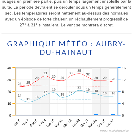
nuages en première partie, puis un temps largement ensoleillé par la
suite. La période devraient se dérouler sous un temps généralement
sec. Les températures seront nettement au-dessus des normales
avec un épisode de forte chaleur, un réchauffement progressif de
27° à 31° s'installera. Le vent se montrera discret.
GRAPHIQUE MÉTÉO : AUBRY-
DU-HAINAUT
40
16
35
35
33
33
33
33
32
32
30
30
29
29
29
29
29
29
29
29
28
28
30
12
25
25
24
24
21
21
19
19
19
19
18
18
20
8
17
17
17
17
16
16
16
16
15
15
14
14
13
13
11
11
10
4
0
0
Jeu 6
Dim 9
Mer 12
Sam 15
Sam 8
Mar 11
Ven 14
Lun 17
Ven 7
Lun 10
Jeu 13
Dim 16
www.meteobelgique.be