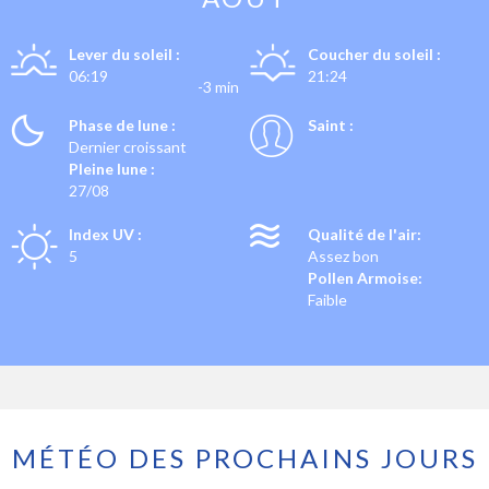
Lever du soleil :
Coucher du soleil :
06:19
21:24
-3 min
Phase de lune :
Saint :
Dernier croissant
Pleine lune :
27/08
Index UV :
Qualité de l'air:
5
Assez bon
Pollen Armoise:
Faible
MÉTÉO DES PROCHAINS JOURS