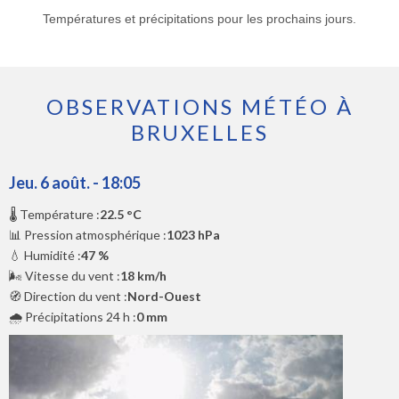
Températures et précipitations pour les prochains jours.
OBSERVATIONS MÉTÉO À
BRUXELLES
Jeu. 6 août. - 18:05
🌡️ Température :
22.5 °C
📊 Pression atmosphérique :
1023 hPa
💧 Humidité :
47 %
🌬️ Vitesse du vent :
18 km/h
🧭 Direction du vent :
Nord-Ouest
🌧️ Précipitations 24 h :
0 mm