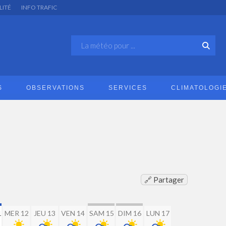
LITÉ
INFO TRAFIC
S
OBSERVATIONS
SERVICES
CLIMATOLOGI
🔗 Partager
1
MER 12
JEU 13
VEN 14
SAM 15
DIM 16
LUN 17