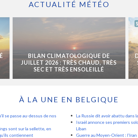
ACTUALITÉ MÉTÉO
É
BILAN CLIMATOLOGIQUE DE
JUILLET 2026 : TRÈS CHAUD, TRÈS
SEC ET TRÈS ENSOLEILLÉ
À LA UNE EN BELGIQUE
qu'il se passe au-dessus de nos
La Russie dit avoir abattu dans l
Israël annonce ses premiers sol
ngs sont sur la sellette, en
Liban
qu’ils contiennent
Guerre au Moyen-Orient : l’Iran