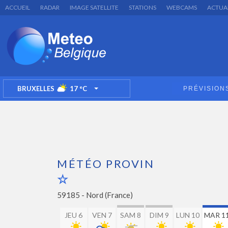
ACCUEIL
RADAR
IMAGE SATELLITE
STATIONS
WEBCAMS
ACTUA
BRUXELLES
17
°C
PRÉVISION
TOGGLE DROPDOWN
MÉTÉO PROVIN
59185 -
Nord (France)
JEU 6
VEN 7
SAM 8
DIM 9
LUN 10
MAR 1