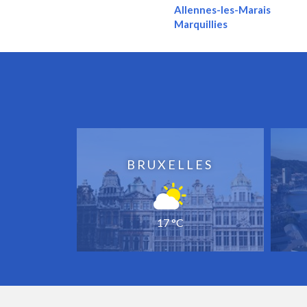
Allennes-les-Marais
Marquillies
BRUXELLES
17 °C