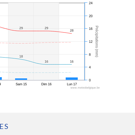
24
20
Précipitations (mm)
29
29
29
29
16
28
28
12
8
18
18
16
16
16
16
4
0
4
Sam 15
Dim 16
Lun 17
www.meteobelgique.be
ES