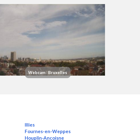
Webcam : Bruxelles
Illies
Fournes-en-Weppes
Houplin-Ancoisne