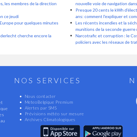
s, les membres de la direction
nouvelle voie de navigation dans
Presque 20 cents le kWh d'électr
n ce jeudi
ans: comment l'expliquer et com
 l’Europe pour quelques minutes
Les récents incendies et la séc
munitions de la seconde guerre
nderlecht cherche encore la
Narcotrafic et corruption : le C
policiers avec les réseaux de tra
NOS SERVICES
N
Nous contacter
MeteoBelgique Premium
et
Alertes par SMS
ique
Prévisions météo sur mesure
les
Archives Climatologiques
eau