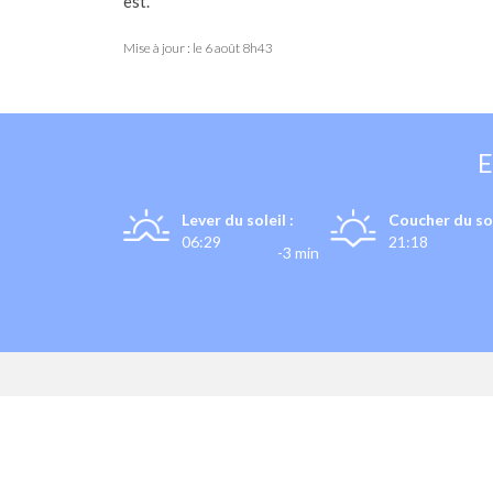
est.
Mise à jour : le
6 août 8h43
Lever du soleil :
Coucher du sol
06:29
21:18
-3 min