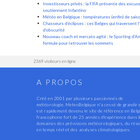
Investisseurs privés : la FIFA présente des excuse
soutiennent Infantino
Météo en Belgique : températures (enfin) de saiso
Chasseurs d’éclipses : ces Belges qui traversent
d’obscurité
Nouveau coach et mercato agité : le Sporting d'A
formule pour retrouver les sommets
2369 visiteurs en ligne
A PROPOS
Créé en 2001 par plusieurs passionnés de
météorologie, MeteoBelgique n'a cessé de grandir 
est rapidement devenu le site de référence en Belg
francophone fort de 25 années d'expérience dans 
domaines des prévisions météorologiques, du rés
en temps réel et des analyses climatologiques.