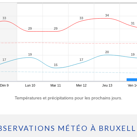
34
34
33
33
33
33
31
31
29
29
29
29
20
20
19
19
19
19
17
17
17
17
15
15
Dim 9
Lun 10
Mar 11
Mer 12
Jeu 13
Ven 1
Températures et précipitations pour les prochains jours.
BSERVATIONS MÉTÉO À BRUXELL