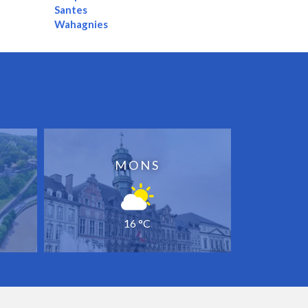
Santes
Wahagnies
MONS
16 °C