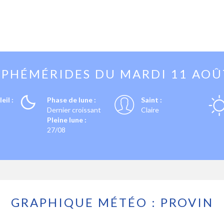
EPHÉMÉRIDES DU
MARDI 11 AOÛ
eil :
Phase de lune :
Saint :
Dernier croissant
Claire
Pleine lune :
27/08
GRAPHIQUE MÉTÉO : PROVIN