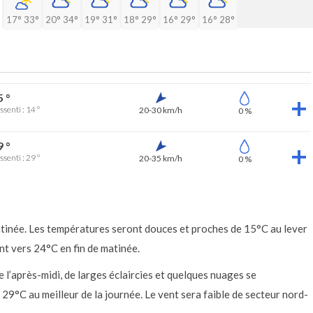
17°
33°
20°
34°
19°
31°
18°
29°
16°
29°
16°
28°
5 °
ssenti : 14 °
20-30 km/h
0 %
9 °
ssenti : 29 °
20-35 km/h
0 %
matinée. Les températures seront douces et proches de 15°C au lever
nt vers 24°C en fin de matinée.
 l’après-midi, de larges éclaircies et quelques nuages se
29°C au meilleur de la journée. Le vent sera faible de secteur nord-