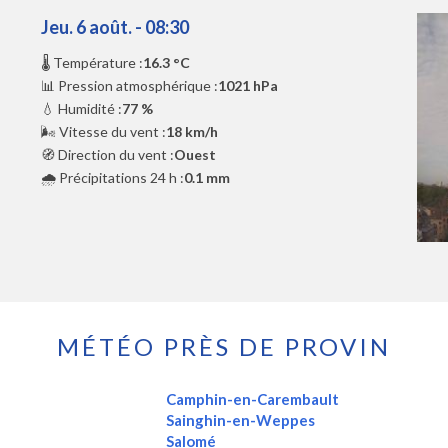
Jeu. 6 août. - 08:30
🌡️ Température :
16.3 °C
📊 Pression atmosphérique :
1021 hPa
💧 Humidité :
77 %
🌬️ Vitesse du vent :
18 km/h
🧭 Direction du vent :
Ouest
🌧️ Précipitations 24 h :
0.1 mm
MÉTÉO PRÈS DE PROVIN
Camphin-en-Carembault
Sainghin-en-Weppes
Salomé