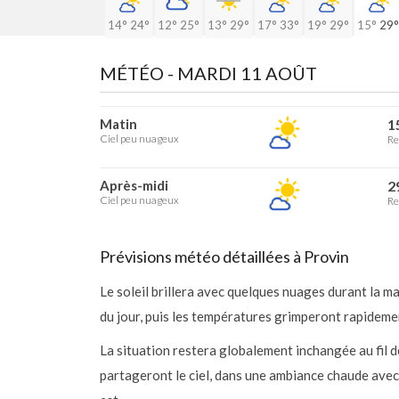
14°
24°
12°
25°
13°
29°
17°
33°
19°
29°
15°
29°
MÉTÉO -
MARDI 11 AOÛT
Matin
1
Ciel peu nuageux
Re
Après-midi
2
Ciel peu nuageux
Re
Prévisions météo détaillées à Provin
Le soleil brillera avec quelques nuages durant la 
du jour, puis les températures grimperont rapideme
La situation restera globalement inchangée au fil de
partageront le ciel, dans une ambiance chaude avec 