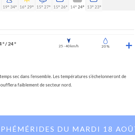
19°
34°
16°
29°
15°
27°
15°
26°
14°
24°
13°
23°
 ° / 24 °
25 - 40 km/h
20 %
 temps sec dans l’ensemble. Les températures s’échelonneront de
oufflera faiblement de secteur nord.
EPHÉMÉRIDES DU
MARDI 18 AOÛ