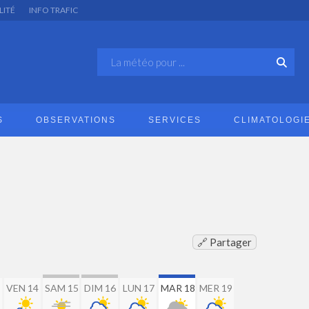
LITÉ
INFO TRAFIC
S
OBSERVATIONS
SERVICES
CLIMATOLOGI
🔗 Partager
VEN 14
SAM 15
DIM 16
LUN 17
MAR 18
MER 19