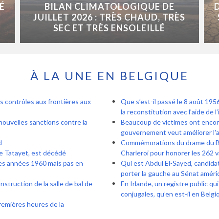
É
BILAN CLIMATOLOGIQUE DE
JUILLET 2026 : TRÈS CHAUD, TRÈS
SEC ET TRÈS ENSOLEILLÉ
À LA UNE EN BELGIQUE
s contrôles aux frontières aux
Que s’est-il passé le 8 août 1956
la reconstitution avec l’aide de l’
nouvelles sanctions contre la
Beaucoup de victimes ont encore 
gouvernement veut améliorer l'
d
Commémorations du drame du Bois
de Tatayet, est décédé
Charleroi pour honorer les 262 v
es années 1960 mais pas en
Qui est Abdul El-Sayed, candida
porter la gauche au Sénat améric
nstruction de la salle de bal de
En Irlande, un registre public qu
conjugales, qu’en est-il en Belgi
remières heures de la