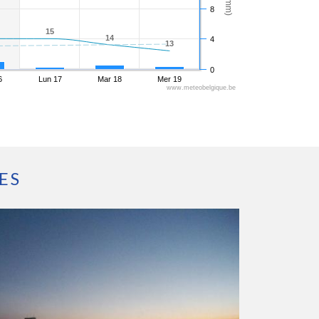
8
15
15
14
14
4
13
13
0
6
Lun 17
Mar 18
Mer 19
www.meteobelgique.be
ES