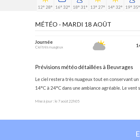
12°
28°
16°
32°
18°
31°
13°
27°
14°
32°
19°
35°
MÉTÉO -
MARDI 18 AOÛT
Journée
14
Ciel très nuageux
Prévisions météo détaillées à Beuvrages
Le ciel restera très nuageux tout en conservant un
14°C à 24°C dans une ambiance agréable. Le vent s
Mise à jour : le
7 août 22h05