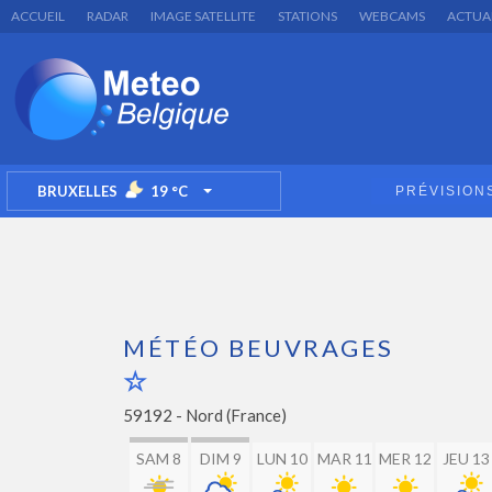
ACCUEIL
RADAR
IMAGE SATELLITE
STATIONS
WEBCAMS
ACTUA
BRUXELLES
19
°C
PRÉVISION
TOGGLE DROPDOWN
MÉTÉO BEUVRAGES
59192 -
Nord (France)
SAM 8
DIM 9
LUN 10
MAR 11
MER 12
JEU 13