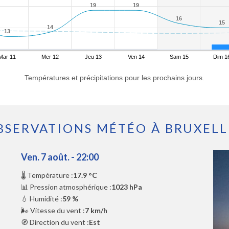
19
19
19
19
16
16
15
15
14
14
13
13
Mar 11
Mer 12
Jeu 13
Ven 14
Sam 15
Dim 1
Températures et précipitations pour les prochains jours.
BSERVATIONS MÉTÉO À BRUXELL
Ven. 7 août. - 22:00
🌡️ Température :
17.9 °C
📊 Pression atmosphérique :
1023 hPa
💧 Humidité :
59 %
🌬️ Vitesse du vent :
7 km/h
🧭 Direction du vent :
Est