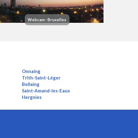
Webcam : Bruxelles
Onnaing
Trith-Saint-Léger
Bellaing
Saint-Amand-les-Eaux
Hergnies