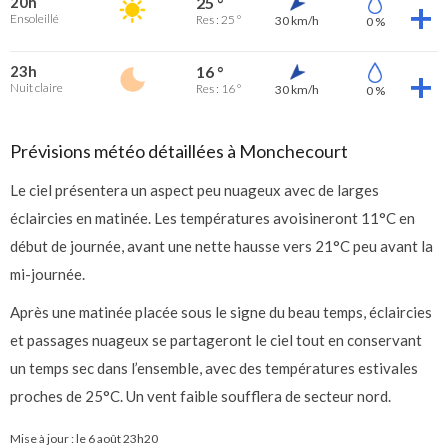
20h
25 °
Ensoleillé
Res : 25 °
30 km/h
0 %
23h
16 °
Nuit claire
Res : 16 °
30 km/h
0 %
Prévisions météo détaillées à Monchecourt
Le ciel présentera un aspect peu nuageux avec de larges
éclaircies en matinée. Les températures avoisineront 11°C en
début de journée, avant une nette hausse vers 21°C peu avant la
mi-journée.
Après une matinée placée sous le signe du beau temps, éclaircies
et passages nuageux se partageront le ciel tout en conservant
un temps sec dans l’ensemble, avec des températures estivales
proches de 25°C. Un vent faible soufflera de secteur nord.
Mise à jour : le
6 août 23h20