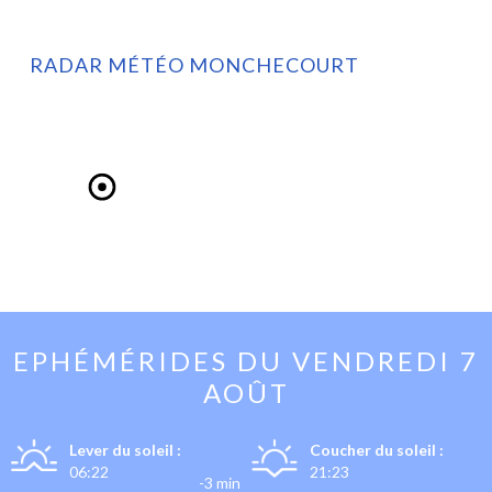
RADAR MÉTÉO MONCHECOURT
EPHÉMÉRIDES DU
VENDREDI 7
AOÛT
Lever du soleil :
Coucher du soleil :
06:22
21:23
-3 min