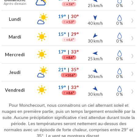
Après-demain
↑
+7.4°
25 km/h
0 %
19°
|
30°
Lundi
↑
+5.3°
40 km/h
0 %
15°
|
29°
Mardi
↑
+4.4°
30 km/h
0 %
17°
|
33°
Mercredi
↑
+8.6°
25 km/h
0 %
21°
|
35°
Jeudi
↑
+10.6°
30 km/h
0 %
19°
|
33°
Vendredi
↑
+8.6°
30 km/h
0 %
Pour Monchecourt, nous connaitrons un ciel alternant soleil et
nuages en première partie, puis un temps largement ensoleillé par la
suite. Aucune précipitation significative n’est attendue durant toute la
période. Les températures seront nettement au-dessus des
normales avec un épisode de forte chaleur, comprises entre 29° et
35°. Le vent se montrera discret.