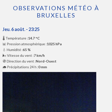
OBSERVATIONS MÉTÉO À
BRUXELLES
Jeu. 6 août. - 23:25
🌡️ Température :
14.7 °C
📊 Pression atmosphérique :
1025 hPa
💧 Humidité :
65 %
🌬️ Vitesse du vent :
7 km/h
🧭 Direction du vent :
Nord-Ouest
🌧️ Précipitations 24 h :
0 mm