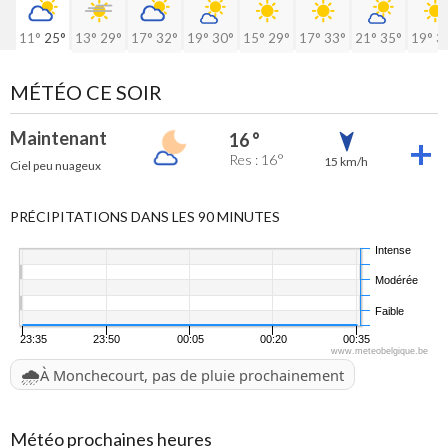
11°
25°
13°
29°
17°
32°
19°
30°
15°
29°
17°
33°
21°
35°
19°
3
MÉTÉO CE SOIR
Maintenant
16 °
Res : 16°
15 km/h
Ciel peu nuageux
PRÉCIPITATIONS DANS LES 90 MINUTES
Intense
Modérée
Faible
23:35
23:50
00:05
00:20
00:35
www.meteobelgique.be
🌧️
À Monchecourt, pas de pluie prochainement
Météo prochaines heures