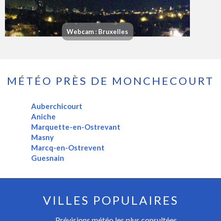
Webcam : Bruxelles
MÉTÉO PRÈS DE MONCHECOURT
Auberchicourt
Aniche
Marquette-en-Ostrevant
Masny
Marcq-en-Ostrevent
Guesnain
VILLES POPULAIRES
Prévisions météo les plus consultées