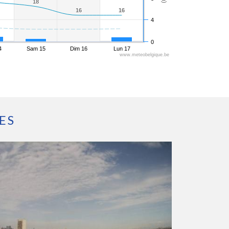
18
18
16
16
16
16
4
0
4
Sam 15
Dim 16
Lun 17
www.meteobelgique.be
ES