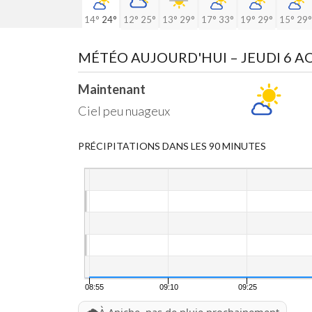
14°
24°
12°
25°
13°
29°
17°
33°
19°
29°
15°
29°
MÉTÉO AUJOURD'HUI
– JEUDI 6 
Maintenant
Ciel peu nuageux
PRÉCIPITATIONS DANS LES 90 MINUTES
08:55
09:10
09:25
🌧️