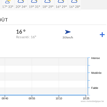
17°
33°
20°
34°
19°
31°
18°
29°
16°
29°
16°
28°
AOÛT
16 °
Ressenti : 16°
30 km/h
Intense
Modérée
Faible
09:40
09:55
10:10
10:25
www.meteobelgique.be