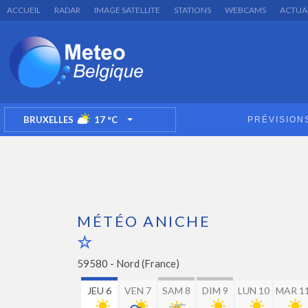
ACCUEIL
RADAR
IMAGE SATELLITE
STATIONS
WEBCAMS
ACTUA
BRUXELLES
17
°C
PRÉVISION
TOGGLE DROPDOWN
MÉTÉO ANICHE
59580 -
Nord (France)
JEU 6
VEN 7
SAM 8
DIM 9
LUN 10
MAR 1