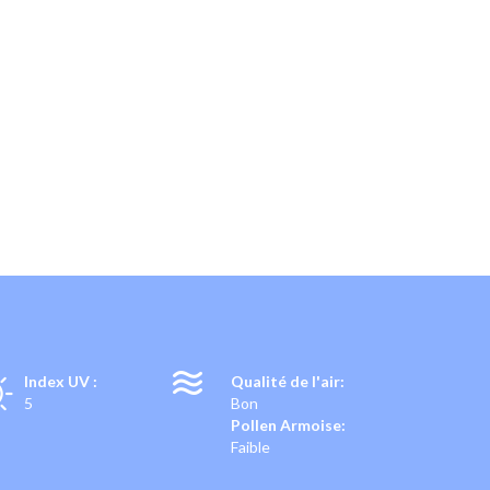
T
Index UV :
Qualité de l'air:
5
Bon
Pollen Armoise:
Faible