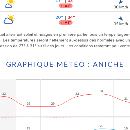
17°
|
33°
↑
+8.6°
30 km/h
20°
|
34°
↑
+9.6°
35 km/h
el alternant soleil et nuages en première partie, puis un temps largeme
de. Les températures seront nettement au-dessus des normales avec un
ession de 27° à 31° au fil des jours. Les conditions resteront peu vent
GRAPHIQUE MÉTÉO : ANICHE
34
34
33
33
33
33
31
31
29
29
29
29
20
20
19
19
19
19