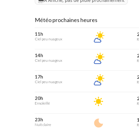
À Aniche, pas de pluie prochainement
Météo prochaines heures
11h
2
Ciel peu nuageux
R
14h
2
Ciel peu nuageux
R
17h
2
Ciel peu nuageux
R
20h
2
Ensoleillé
R
23h
1
Nuit claire
R