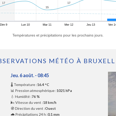
17
17
17
17
15
15
Dim 9
Lun 10
Mar 11
Mer 12
Jeu 13
Ven 1
Températures et précipitations pour les prochains jours.
BSERVATIONS MÉTÉO À BRUXELL
Jeu. 6 août. - 08:45
🌡️ Température :
16.4 °C
📊 Pression atmosphérique :
1021 hPa
💧 Humidité :
76 %
🌬️ Vitesse du vent :
18 km/h
🧭 Direction du vent :
Ouest
🌧️ Précipitations 24 h :
0.1 mm