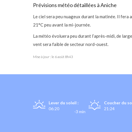
Prévisions météo détaillées à Aniche
Le ciel sera peu nuageux durant la matinée. Il fera
21°C peu avant la mi-journée.
La météo évoluera peu durant l’après-midi, de larg
vent sera faible de secteur nord-ouest.
Mise à jour : le
6 août 8h43
Lever du soleil :
Coucher du sol
06:20
21:24
-3 min