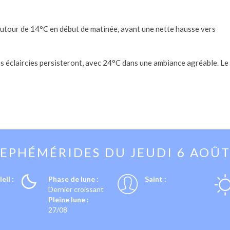
 autour de 14°C en début de matinée, avant une nette hausse vers
es éclaircies persisteront, avec 24°C dans une ambiance agréable. Le
EPHÉMÉRIDES DU
JEUDI 6 AOÛ
eil :
Phase de lune :
Saint :
Dernier croissant
Pleine lune :
27/08