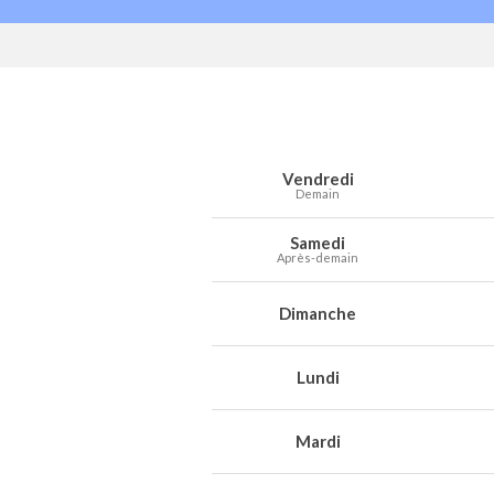
Prévisions météo à Aniche pour les 7 p
Jour
Météo
Températures
Vent
Préc
Vendredi
Demain
Samedi
Après-demain
Dimanche
Lundi
Mardi