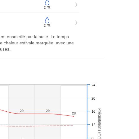
0 %
0 %
nt ensoleillé par la suite. Le temps
e chaleur estivale marquée, avec une
euses.
24
20
Précipitations (mm)
29
29
29
29
16
28
28
12
8