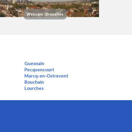
Webcam : Bruxelles
Guesnain
Pecquencourt
Marcq-en-Ostrevent
Bouchain
Lourches