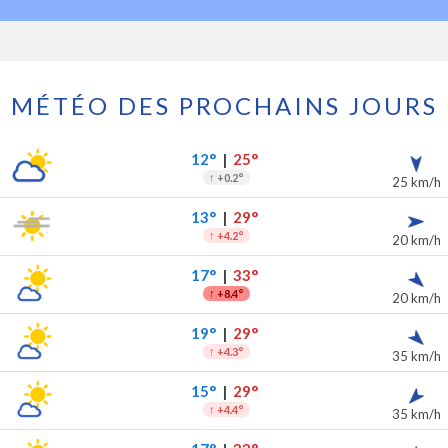
MÉTÉO DES PROCHAINS JOURS
rochains jours
ipitations
12°
|
25°
↑
+0.2°
25 km/h
13°
|
29°
↑
+4.2°
20 km/h
17°
|
33°
↑
+8.4°
20 km/h
19°
|
29°
↑
+4.3°
35 km/h
15°
|
29°
↑
+4.4°
35 km/h