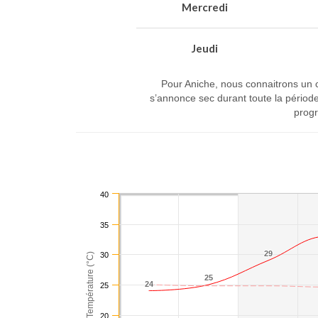
Mercredi
Jeudi
Pour Aniche, nous connaitrons un ci
s’annonce sec durant toute la pério
progr
40
35
29
29
30
Température (°C)
25
25
24
24
25
20