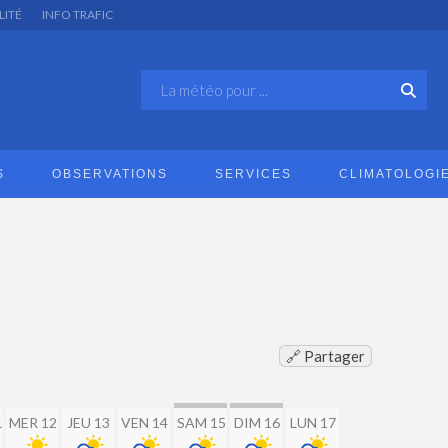
LITÉ
INFO TRAFIC
S
OBSERVATIONS
SERVICES
CLIMATOLOGI
🔗 Partager
1
MER 12
JEU 13
VEN 14
SAM 15
DIM 16
LUN 17