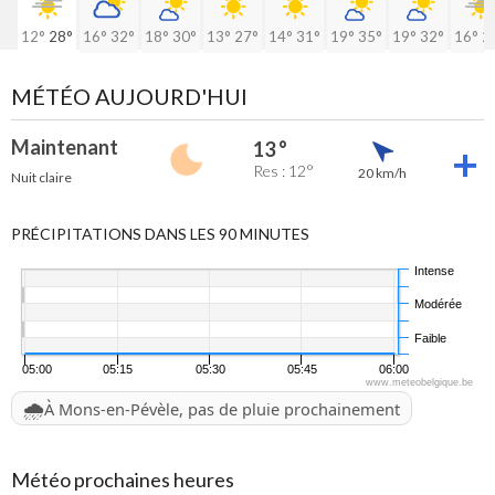
12°
28°
16°
32°
18°
30°
13°
27°
14°
31°
19°
35°
19°
32°
16°
2
MÉTÉO AUJOURD'HUI
Maintenant
13 °
Res : 12°
20 km/h
Nuit claire
PRÉCIPITATIONS DANS LES 90 MINUTES
Intense
Modérée
Faible
05:00
05:15
05:30
05:45
06:00
www.meteobelgique.be
🌧️
À Mons-en-Pévèle, pas de pluie prochainement
Météo prochaines heures