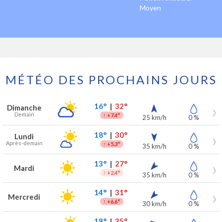
Moyen
MÉTÉO DES PROCHAINS JOURS
Prévisions météo à Mons-en-Pévèle pour les 7 prochains jours
Jour
Météo
Températures
Vent
Précipitations
16°
|
32°
Dimanche
Demain
↑
+7.4°
25 km/h
0 %
18°
|
30°
Lundi
Après-demain
↑
+5.3°
35 km/h
0 %
13°
|
27°
Mardi
↑
+2.4°
35 km/h
0 %
14°
|
31°
Mercredi
↑
+6.6°
30 km/h
0 %
19°
|
35°