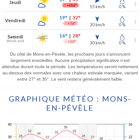
Jeudi
↑
+10.6°
15 km/h
0 %
19°
|
32°
Vendredi
↑
+7.6°
30 km/h
0 %
16°
|
28°
Samedi
Week-end
↑
+3.8°
30 km/h
0 %
Du côté de Mons-en-Pévèle, les prochains jours s’annoncent
largement ensoleillés. Aucune précipitation significative n’est
attendue durant toute la période. Les températures seront nettement
au-dessus des normales avec une chaleur estivale marquée, variant
entre 27° et 35°. Le vent restera généralement faible.
GRAPHIQUE MÉTÉO : MONS-
EN-PÉVÈLE
40
16
35
35
32
32
32
32
31
31
30
30
28
28
28
28
30
12
27
27
27
27
26
26