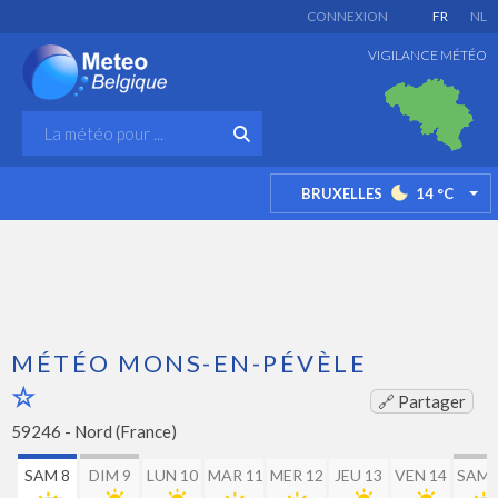
CONNEXION
FR
NL
VIGILANCE MÉTÉO
BRUXELLES
14
°C
TO
MÉTÉO MONS-EN-PÉVÈLE
🔗 Partager
59246 -
Nord (France)
SAM 8
DIM 9
LUN 10
MAR 11
MER 12
JEU 13
VEN 14
SAM 