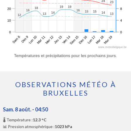
24
24
23
23
19
19
19
19
18
18
20
8
16
16
16
16
15
15
15
15
14
14
14
14
13
13
13
13
12
12
10
4
0
0
Sam 8
Mar 11
Ven 14
Lun 17
Lun 10
Jeu 13
Dim 16
Mer 19
Dim 9
Mer 12
Sam 15
Mar 18
www.meteobelgique.be
Températures et précipitations pour les prochains jours.
OBSERVATIONS MÉTÉO À
BRUXELLES
Sam. 8 août. - 04:50
🌡️ Température :
12.3 °C
📊 Pression atmosphérique :
1023 hPa