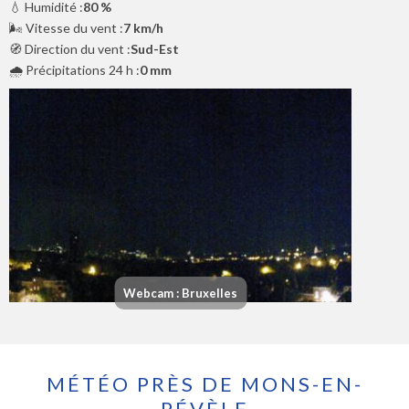
💧 Humidité :
80 %
🌬️ Vitesse du vent :
7 km/h
🧭 Direction du vent :
Sud-Est
🌧️ Précipitations 24 h :
0 mm
Webcam : Bruxelles
MÉTÉO PRÈS DE MONS-EN-
PÉVÈLE