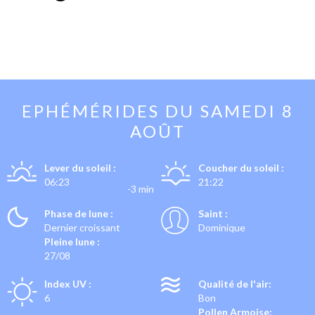
EPHÉMÉRIDES DU
SAMEDI 8
AOÛT
Lever du soleil :
Coucher du soleil :
06:23
21:22
-3 min
Phase de lune :
Saint :
Dernier croissant
Dominique
Pleine lune :
27/08
Index UV :
Qualité de l'air:
6
Bon
Pollen Armoise: