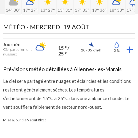
14°
30°
17°
27°
13°
27°
13°
31°
17°
35°
19°
36°
18°
33°
17°
2
MÉTÉO -
MERCREDI 19 AOÛT
Journée
15 ° /
Ciel partiellement
20 - 35 km/h
0 %
25 °
nuageux
Prévisions météo détaillées à Allennes-les-Marais
Le ciel sera partagé entre nuages et éclaircies et les conditions
resteront généralement sèches. Les températures
s’échelonneront de 15°C à 25°C dans une ambiance chaude. Le
vent soufflera faiblement de secteur nord-ouest.
Mise à jour : le
9 août 8h55