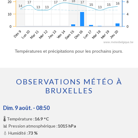
18
18
20
8
17
17
17
17
17
17
16
16
15
15
15
15
14
14
13
13
13
13
13
13
10
4
0
0
Dim 9
Mer 12
Sam 15
Mar 18
Mar 11
Ven 14
Lun 17
Jeu 20
Lun 10
Jeu 13
Dim 16
Mer 19
www.meteobelgique.be
Températures et précipitations pour les prochains jours.
OBSERVATIONS MÉTÉO À
BRUXELLES
Dim. 9 août. - 08:50
🌡️ Température :
16.9 °C
📊 Pression atmosphérique :
1015 hPa
💧 Humidité :
73 %