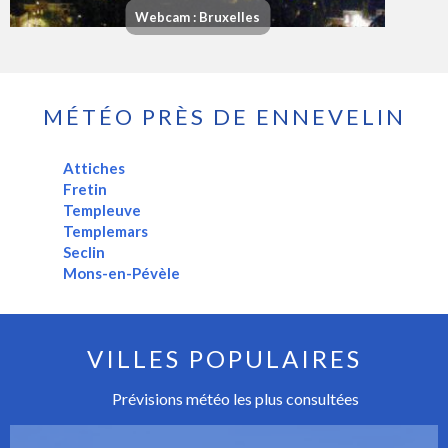
Webcam : Bruxelles
MÉTÉO PRÈS DE ENNEVELIN
Attiches
Fretin
Templeuve
Templemars
Seclin
Mons-en-Pévèle
VILLES POPULAIRES
Prévisions météo les plus consultées