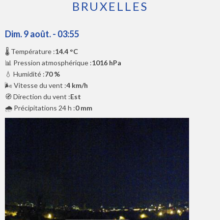
BRUXELLES
Dim. 9 août. - 03:55
🌡️ Température :
14.4 °C
📊 Pression atmosphérique :
1016 hPa
💧 Humidité :
70 %
🌬️ Vitesse du vent :
4 km/h
🧭 Direction du vent :
Est
🌧️ Précipitations 24 h :
0 mm