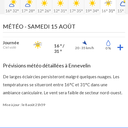
16°
32°
17°
28°
12°
26°
12°
31°
17°
35°
19°
34°
16°
31°
15°
2
MÉTÉO -
SAMEDI 15 AOÛT
Journée
16 ° /
Ciel voilé
20 - 35 km/h
0 %
31 °
Prévisions météo détaillées à Ennevelin
De larges éclaircies persisteront malgré quelques nuages. Les
températures se situeront entre 16°C et 31°C dans une
ambiance caniculaire. Le vent sera faible de secteur nord-ouest.
Mise à jour : le
8 août 21h59