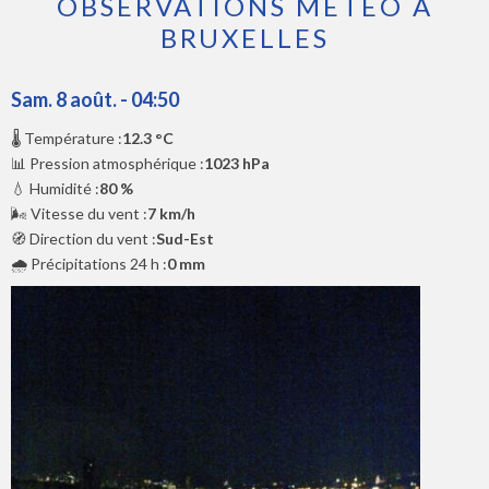
OBSERVATIONS MÉTÉO À
BRUXELLES
Sam. 8 août. - 04:50
🌡️ Température :
12.3 °C
📊 Pression atmosphérique :
1023 hPa
💧 Humidité :
80 %
🌬️ Vitesse du vent :
7 km/h
🧭 Direction du vent :
Sud-Est
🌧️ Précipitations 24 h :
0 mm