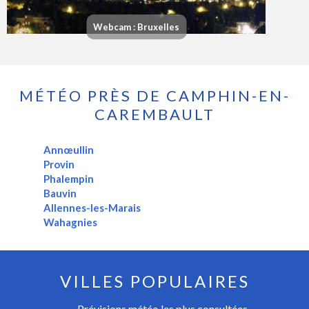
Webcam : Bruxelles
MÉTÉO PRÈS DE CAMPHIN-EN-
CAREMBAULT
Annœullin
Provin
Phalempin
Bauvin
Allennes-les-Marais
Wahagnies
VILLES POPULAIRES
Prévisions météo les plus consultées