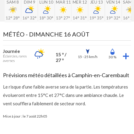
SAM 8
DIM 9
LUN 10
MAR 11
MER 12
JEU 13
VEN 14
SAM 
12°
28°
16°
32°
18°
30°
13°
27°
14°
31°
19°
35°
19°
32°
16°
2
MÉTÉO -
DIMANCHE 16 AOÛT
Journée
15 ° /
Éclaircies, rares
15 - 25 km/h
30 %
27 °
averses
Prévisions météo détaillées à Camphin-en-Carembault
Le risque d’une faible averse sera de la partie. Les températures
évolueront entre 15°C et 27°C dans une ambiance chaude. Le
vent soufflera faiblement de secteur nord.
Mise à jour : le
7 août 22h05