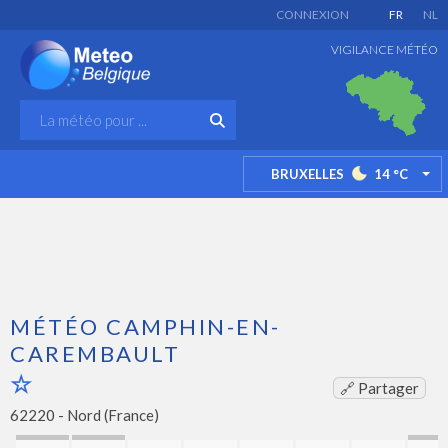
CONNEXION
FR
NL
VIGILANCE MÉTÉO
BRUXELLES
14
°C
TO
MÉTÉO CAMPHIN-EN-
CAREMBAULT
🔗 Partager
62220 -
Nord (France)